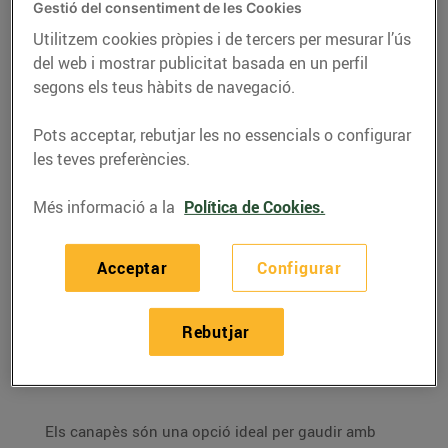
Gestió del consentiment de les Cookies
Utilitzem cookies pròpies i de tercers per mesurar l’ús
del web i mostrar publicitat basada en un perfil
segons els teus hàbits de navegació.
Pots acceptar, rebutjar les no essencials o configurar
les teves preferències.
Més informació a la
Política de Cookies.
Acceptar
Configurar
RECEPTES
Aperitius per compartir
Rebutjar
26/de febrer/2022
Els canapès són una opció ideal per gaudir amb