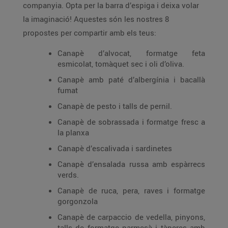
companyia. Opta per la barra d’espiga i deixa volar
la imaginació! Aquestes són les nostres 8
propostes per compartir amb els teus:
Canapè d’alvocat, formatge feta
esmicolat, tomàquet sec i oli d’oliva.
Canapè amb paté d’albergínia i bacallà
fumat
Canapè de pesto i talls de pernil.
Canapè de sobrassada i formatge fresc a
la planxa
Canapè d’escalivada i sardinetes
Canapè d’ensalada russa amb espàrrecs
verds.
Canapè de ruca, pera, raves i formatge
gorgonzola
Canapè de carpaccio de vedella, pinyons,
talls de formatge parmesà i tàperes amb