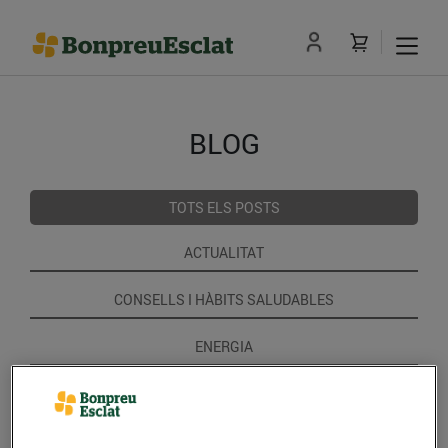
BLOG
TOTS ELS POSTS
ACTUALITAT
CONSELLS I HÀBITS SALUDABLES
ENERGIA
GASTRONOMIA I TRADICIONS
RECEPTES