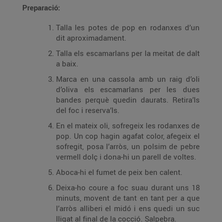
Preparació:
Talla les potes de pop en rodanxes d’un
dit aproximadament.
Talla els escamarlans per la meitat de dalt
a baix.
Marca en una cassola amb un raig d’oli
d’oliva els escamarlans per les dues
bandes perquè quedin daurats. Retira’ls
del foc i reserva’ls.
En el mateix oli, sofregeix les rodanxes de
pop. Un cop hagin agafat color, afegeix el
sofregit, posa l’arròs, un polsim de pebre
vermell dolç i dona-hi un parell de voltes.
Aboca-hi el fumet de peix ben calent.
Deixa-ho coure a foc suau durant uns 18
minuts, movent de tant en tant per a que
l’arròs alliberi el midó i ens quedi un suc
lligat al final de la cocció. Salpebra.