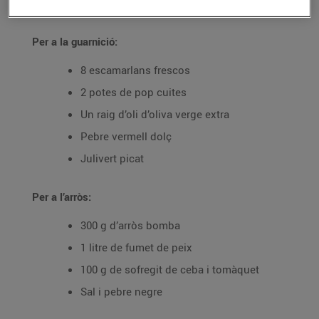
Ingredients per a 4 persones:
Per a la guarnició:
8 escamarlans frescos
2 potes de pop cuites
Un raig d’oli d’oliva verge extra
Pebre vermell dolç
Julivert picat
Per a l’arròs:
300 g d’arròs bomba
1 litre de fumet de peix
100 g de sofregit de ceba i tomàquet
Sal i pebre negre