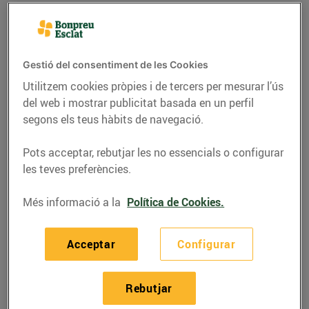
Gestió del consentiment de les Cookies
Utilitzem cookies pròpies i de tercers per mesurar l’ús
del web i mostrar publicitat basada en un perfil
segons els teus hàbits de navegació.
Pots acceptar, rebutjar les no essencials o configurar
les teves preferències.
RECEPTES
Més informació a la
Política de Cookies.
Arròs de pop i
Acceptar
Configurar
escamarlans
03/de maig/2022
Rebutjar