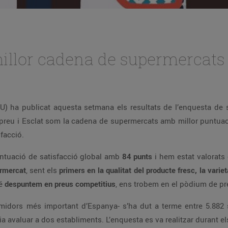
 millor cadena de supermercats
U) ha publicat aquesta setmana els resultats de l’enquesta de 
preu i Esclat som la cadena de supermercats amb millor puntuac
facció.
ntuació de satisfacció global amb
84 punts
i hem estat valorats 
ermercat
, sent els
primers en la qualitat del producte fresc, la varieta
bé
despuntem en preus competitius
, ens trobem en el pòdium de pre
midors més important d’Espanya- s’ha dut a terme entre 5.882 so
ia avaluar a dos establiments. L’enquesta es va realitzar durant 