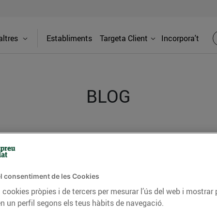
ltres
Establiments
Targeta Client
Incorpora't
BLOG
ceptes, consells nutricionals, informació d’actualitat
del nostre territori i molts altres temes.
l consentiment de les Cookies
 cookies pròpies i de tercers per mesurar l’ús del web i mostrar 
TAT
CONSELLS I HÀBITS SALUDABLES
ENERGIA
GASTRONOMIA
n un perfil segons els teus hàbits de navegació.