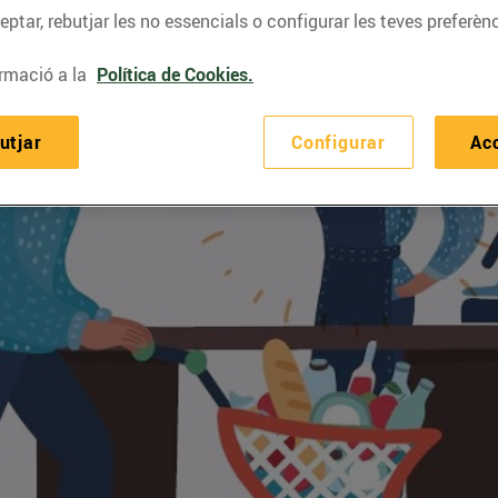
ptar, rebutjar les no essencials o configurar les teves preferènc
rmació a la
Política de Cookies.
utjar
Configurar
Ac