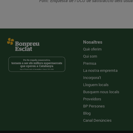
Font: Enquesta de l’OCU de satisfacció dels usua
Nosaltres
Què oferim
Qui som
Premsa
La nostra empremta
Incorpora't
Lloguem locals
Busquem nous locals
Proveïdors
BP Persones
Blog
Canal Denúncies