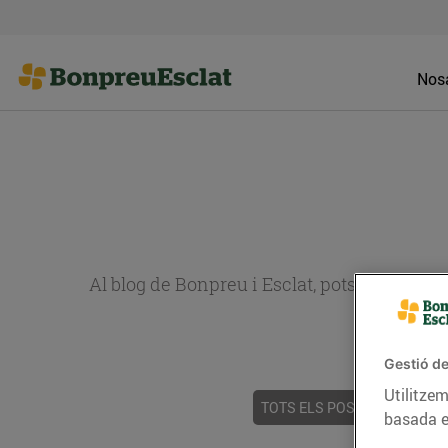
Nosa
Al blog de Bonpreu i Esclat, pots trobar re
Gestió de
Utilitzem
TOTS ELS POSTS
ACTUALI
basada e