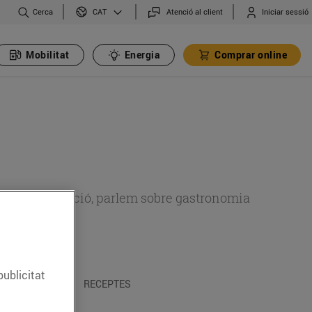
Cerca
Atenció al client
Iniciar sessió
CAT
Mobilitat
Energia
Comprar online
 sobre alimentació, parlem sobre gastronomia
publicitat
 I TRADICIONS
RECEPTES