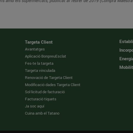
ris amb els supermercats, publicat al febrer de 2019 (Compra Maestra
Establ
Targeta Client
Avantatges
Incorpo
Aplicació BonpreuEsclat
Energi
Fes-te la targeta
Mobilit
Targeta vinculada
Renovació de Targeta Client
Modificació dades Targeta Client
Sol·licitud de facturació
Facturació tiquets
Ja soc aquí
Cuina amb el Tatano