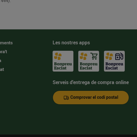
 444).
Les nostres apps
iments
ra't
a
at
Serveis d'entrega de compra online
Comprovar el codi postal