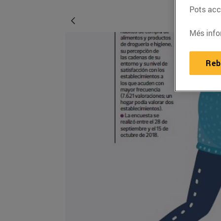
Pots acce
Més info
Reb