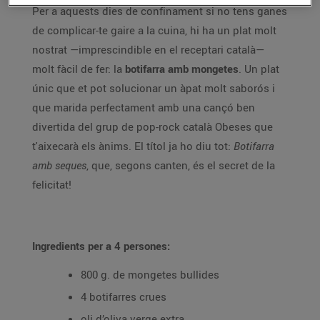
Per a aquests dies de confinament si no tens ganes
de complicar-te gaire a la cuina, hi ha un plat molt
nostrat —imprescindible en el receptari català—
molt fàcil de fer: la
botifarra amb mongetes
. Un plat
únic que et pot solucionar un àpat molt saborós i
que marida perfectament amb una cançó ben
divertida del grup de pop-rock català Obeses que
t'aixecarà els ànims. El títol ja ho diu tot:
Botifarra
amb seques
, que, segons canten, és el secret de la
felicitat!
Ingredients per a 4 persones:
800 g. de mongetes bullides
4 botifarres crues
oli d’oliva verge extra