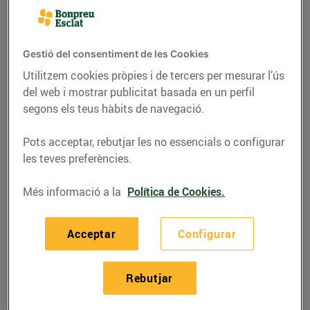
Gestió del consentiment de les Cookies
Utilitzem cookies pròpies i de tercers per mesurar l’ús
del web i mostrar publicitat basada en un perfil
segons els teus hàbits de navegació.
Pots acceptar, rebutjar les no essencials o configurar
les teves preferències.
Més informació a la
Política de Cookies.
RECEPTES
Botifarra amb
Acceptar
Configurar
mongetes
Rebutjar
14/d’abril/2020