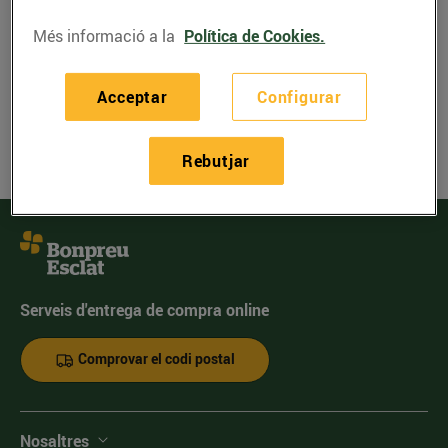
Més informació a la
Política de Cookies.
Error:
No s'ha trobat l'entrada.
Tanca
Acceptar
Configurar
Rebutjar
Serveis d'entrega de compra online
Comprovar el codi postal
Nosaltres