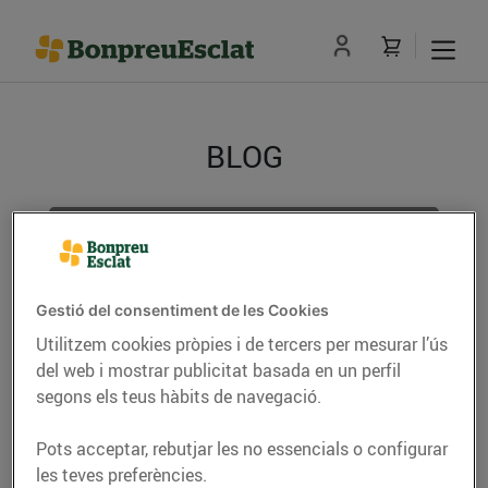
BLOG
TOTS ELS POSTS
ACTUALITAT
Gestió del consentiment de les Cookies
CONSELLS I HÀBITS SALUDABLES
Utilitzem cookies pròpies i de tercers per mesurar l’ús
del web i mostrar publicitat basada en un perfil
ENERGIA
segons els teus hàbits de navegació.
GASTRONOMIA I TRADICIONS
Pots acceptar, rebutjar les no essencials o configurar
les teves preferències.
RECEPTES