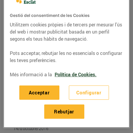
Gestió del consentiment de les Cookies
Utilitzem cookies pròpies i de tercers per mesurar l’ús
del web i mostrar publicitat basada en un perfil
segons els teus hàbits de navegació.
Pots acceptar, rebutjar les no essencials o configurar
les teves preferències.
Més informació a la
Política de Cookies.
RECEPTES
Acceptar
Configurar
Canelons de carbassó
amb mató, salmó i
Rebutjar
fruita seca
14/d’octubre/2016