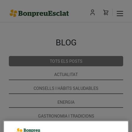
BLOG
TOTS ELS POSTS
ACTUALITAT
CONSELLS I HÀBITS SALUDABLES
ENERGIA
GASTRONOMIA I TRADICIONS
RECEPTES