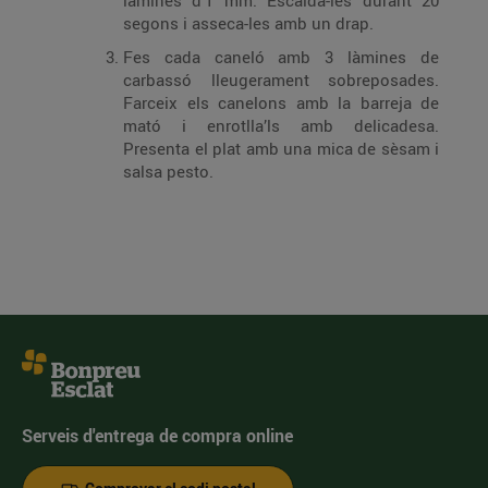
làmines d’1 mm. Escalda-les durant 20
segons i asseca-les amb un drap.
Fes cada caneló amb 3 làmines de
carbassó lleugerament sobreposades.
Farceix els canelons amb la barreja de
mató i enrotlla’ls amb delicadesa.
Presenta el plat amb una mica de sèsam i
salsa pesto.
Serveis d'entrega de compra online