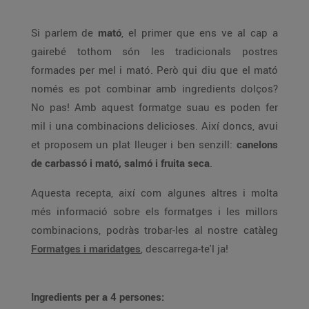
Si parlem de
mató
, el primer que ens ve al cap a
gairebé tothom són les tradicionals postres
formades per mel i mató. Però qui diu que el mató
només es pot combinar amb ingredients dolços?
No pas! Amb aquest formatge suau es poden fer
mil i una combinacions delicioses. Així doncs, avui
et proposem un plat lleuger i ben senzill:
canelons
de carbassó i mató, salmó i fruita seca
.
Aquesta recepta, així com algunes altres i molta
més informació sobre els formatges i les millors
combinacions, podràs trobar-les al nostre catàleg
Formatges i maridatges
, descarrega-te'l ja!
Ingredients per a 4 persones: