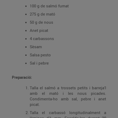
100 g de salmó fumat
275 g de mató
50 g de nous
Anet picat
4 carbassons
Sèsam
Salsa pesto
Sal i pebre
Preparació:
Talla el salmó a trossets petits i barreja’l
amb el mató i les nous picades.
Condimenta-ho amb sal, pebre i anet
picat.
Talla el carbassó longitudinalment a