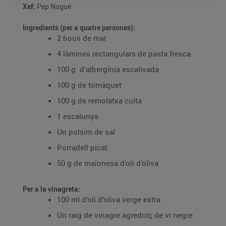
Xef:
Pep Nogué
Ingredients (per a quatre persones):
2 bous de mar
4 làmines rectangulars de pasta fresca
100 g d’albergínia escalivada
100 g de tomàquet
100 g de remolatxa cuita
1 escalunya
Un polsim de sal
Porradell picat
50 g de maionesa d’oli d’oliva
Per a la vinagreta:
100 ml d’oli d’oliva verge extra
Un raig de vinagre agredolç de vi negre