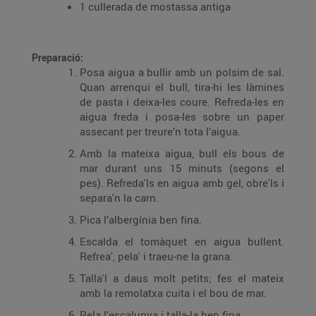
1 cullerada de mostassa antiga
Preparació:
Posa aigua a bullir amb un polsim de sal.
Quan arrenqui el bull, tira-hi les làmines
de pasta i deixa-les coure. Refreda-les en
aigua freda i posa-les sobre un paper
assecant per treure’n tota l’aigua.
Amb la mateixa aigua, bull els bous de
mar durant uns 15 minuts (segons el
pes). Refreda'ls en aigua amb gel, obre'ls i
separa'n la carn.
Pica l’albergínia ben fina.
Escalda el tomàquet en aigua bullent.
Refrea', pela' i traeu-ne la grana.
Talla'l a daus molt petits; fes el mateix
amb la remolatxa cuita i el bou de mar.
Pela l’escalunya i talla-la ben fina.