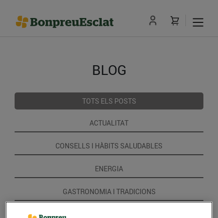
BLOG
TOTS ELS POSTS
ACTUALITAT
CONSELLS I HÀBITS SALUDABLES
ENERGIA
GASTRONOMIA I TRADICIONS
RECEPTES