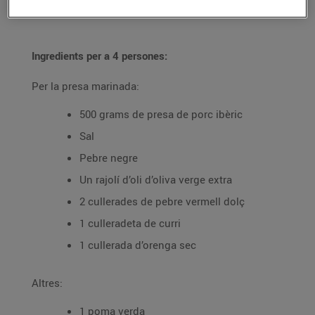
06/d’abril/2022
Ingredients per a 4 persones:
Per la presa marinada:
500 grams de presa de porc ibèric
Sal
Pebre negre
Un rajolí d’oli d’oliva verge extra
2 cullerades de pebre vermell dolç
1 culleradeta de curri
1 cullerada d’orenga sec
Altres:
1 poma verda