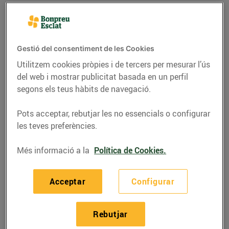
Gestió del consentiment de les Cookies
Utilitzem cookies pròpies i de tercers per mesurar l’ús
del web i mostrar publicitat basada en un perfil
segons els teus hàbits de navegació.
Pots acceptar, rebutjar les no essencials o configurar
les teves preferències.
RECEPTES
Més informació a la
Política de Cookies.
Carpaccio de presa
Acceptar
Configurar
marinada de porc ibèric
amb poma verda i
Rebutjar
formatge fumat