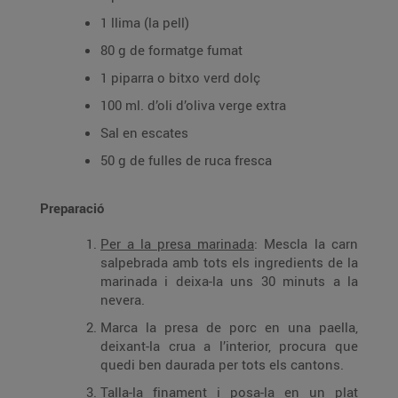
1 llima (la pell)
80 g de formatge fumat
1 piparra o bitxo verd dolç
100 ml. d’oli d’oliva verge extra
Sal en escates
50 g de fulles de ruca fresca
Preparació
Per a la presa marinada
: Mescla la carn
salpebrada amb tots els ingredients de la
marinada i deixa-la uns 30 minuts a la
nevera.
Marca la presa de porc en una paella,
deixant-la crua a l’interior, procura que
quedi ben daurada per tots els cantons.
Talla-la finament i posa-la en un plat