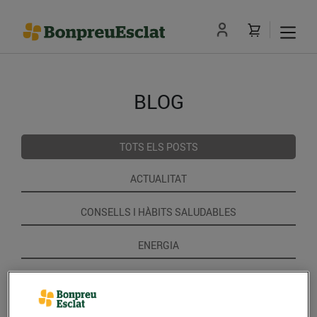
BLOG
TOTS ELS POSTS
ACTUALITAT
CONSELLS I HÀBITS SALUDABLES
ENERGIA
GASTRONOMIA I TRADICIONS
RECEPTES