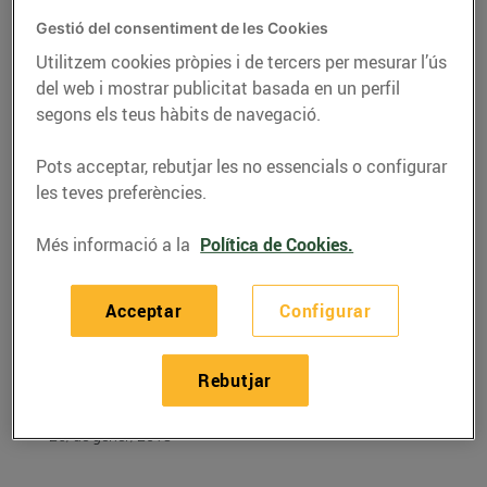
Gestió del consentiment de les Cookies
Utilitzem cookies pròpies i de tercers per mesurar l’ús
del web i mostrar publicitat basada en un perfil
segons els teus hàbits de navegació.
Pots acceptar, rebutjar les no essencials o configurar
les teves preferències.
Més informació a la
Política de Cookies.
Acceptar
Configurar
RECEPTES
Cassoletes de crema de
Rebutjar
llimona
26/de gener/2018