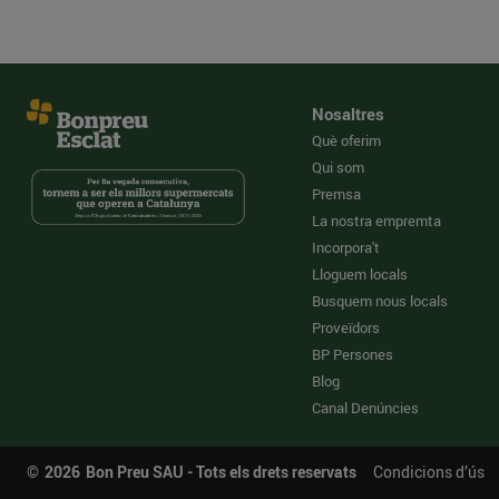
Nosaltres
Què oferim
Qui som
Premsa
La nostra empremta
Incorpora't
Lloguem locals
Busquem nous locals
Proveïdors
BP Persones
Blog
Canal Denúncies
©
2026
Bon Preu SAU - Tots els drets reservats
Condicions d’ús