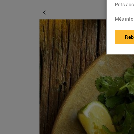
Pots acce
Més info
Reb