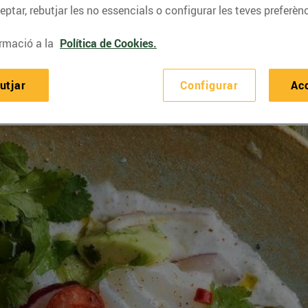
ptar, rebutjar les no essencials o configurar les teves preferènc
rmació a la
Política de Cookies.
utjar
Configurar
Ac