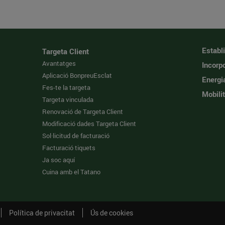
Establ
Targeta Client
Avantatges
Incorpo
Aplicació BonpreuEsclat
Energi
Fes-te la targeta
Mobilit
Targeta vinculada
Renovació de Targeta Client
Modificació dades Targeta Client
Sol·licitud de facturació
Facturació tiquets
Ja soc aquí
Cuina amb el Tatano
Política de privacitat
Ús de cookies