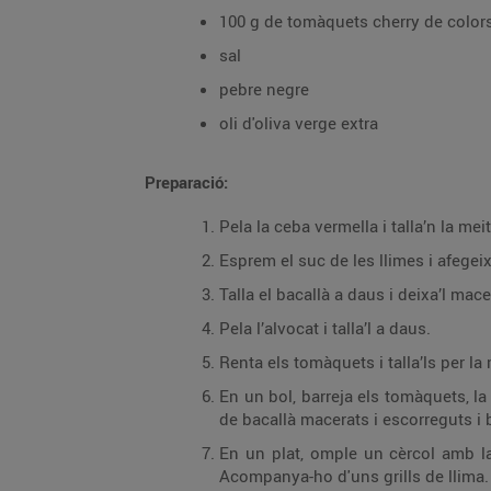
100 g de tomàquets cherry de color
sal
pebre negre
oli d'oliva verge extra
Preparació:
Pela la ceba vermella i talla’n la meit
Esprem el suc de les llimes i afegeix-
Talla el bacallà a daus i deixa’l mace
Pela l’alvocat i talla’l a daus.
Renta els tomàquets i talla’ls per la 
En un bol, barreja els tomàquets, la 
de bacallà macerats i escorreguts i b
En un plat, omple un cèrcol amb la 
Acompanya-ho d'uns grills de llima.