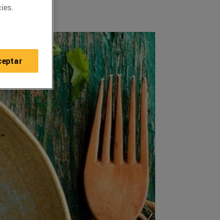
ies.
ceptar