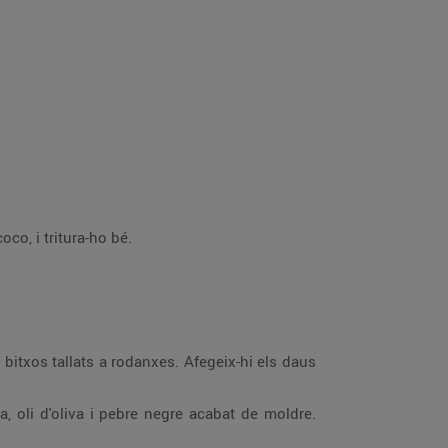
oco, i tritura-ho bé.
ls bitxos tallats a rodanxes. Afegeix-hi els daus
, oli d'oliva i pebre negre acabat de moldre.