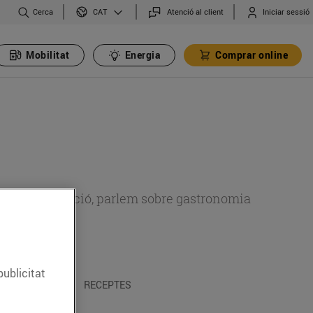
Cerca
Atenció al client
Iniciar sessió
CAT
Mobilitat
Energia
Comprar online
 sobre alimentació, parlem sobre gastronomia
publicitat
 I TRADICIONS
RECEPTES