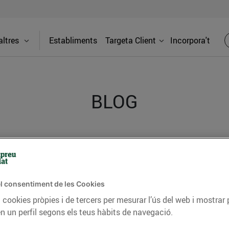
ltres
Establiments
Targeta Client
Incorpora't
BLOG
ceptes, consells nutricionals, informació d’actualitat
del nostre territori i molts altres temes.
l consentiment de les Cookies
 cookies pròpies i de tercers per mesurar l’ús del web i mostrar 
TAT
CONSELLS I HÀBITS SALUDABLES
ENERGIA
GASTRONOMIA
n un perfil segons els teus hàbits de navegació.