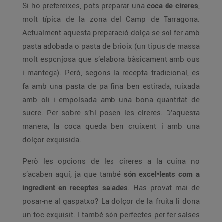
Si ho prefereixes, pots preparar una
coca de cireres
,
molt típica de la zona del Camp de Tarragona.
Actualment aquesta preparació dolça se sol fer amb
pasta adobada o pasta de brioix (un tipus de massa
molt esponjosa que s’elabora bàsicament amb ous
i mantega). Però, segons la recepta tradicional, es
fa amb una pasta de pa fina ben estirada, ruixada
amb oli i empolsada amb una bona quantitat de
sucre. Per sobre s’hi posen les cireres. D’aquesta
manera, la coca queda ben cruixent i amb una
dolçor exquisida.
Però les opcions de les cireres a la cuina no
s’acaben aquí, ja que també
són excel•lents com a
ingredient en receptes salades
. Has provat mai de
posar-ne al gaspatxo? La dolçor de la fruita li dona
un toc exquisit. I també són perfectes per fer salses