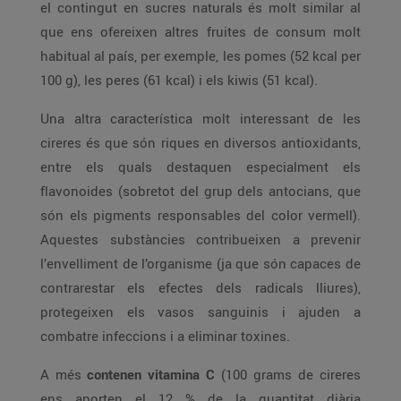
el contingut en sucres naturals és molt similar al
que ens ofereixen altres fruites de consum molt
habitual al país, per exemple, les pomes (52 kcal per
100 g), les peres (61 kcal) i els kiwis (51 kcal).
Una altra característica molt interessant de les
cireres és que són riques en diversos antioxidants,
entre els quals destaquen especialment els
flavonoides (sobretot del grup dels antocians, que
són els pigments responsables del color vermell).
Aquestes substàncies contribueixen a prevenir
l’envelliment de l’organisme (ja que són capaces de
contrarestar els efectes dels radicals lliures),
protegeixen els vasos sanguinis i ajuden a
combatre infeccions i a eliminar toxines.
A més
contenen vitamina C
(100 grams de cireres
ens aporten el 12 % de la quantitat diària