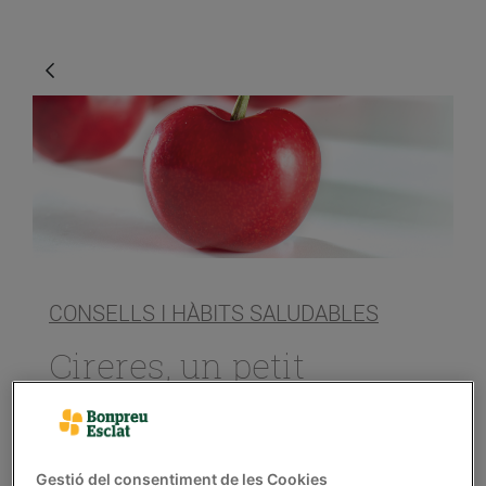
CONSELLS I HÀBITS SALUDABLES
Cireres, un petit
caramel
14/de juny/2019
Gestió del consentiment de les Cookies