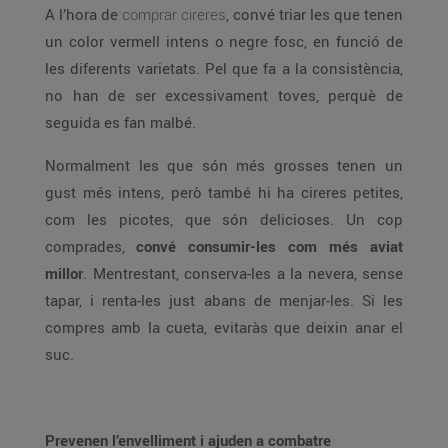
A l’hora de
comprar cireres
, convé triar les que tenen
un color vermell intens o negre fosc, en funció de
les diferents varietats. Pel que fa a la consistència,
no han de ser excessivament toves, perquè de
seguida es fan malbé.
Normalment les que són més grosses tenen un
gust més intens, però també hi ha cireres petites,
com les picotes, que són delicioses. Un cop
comprades,
convé consumir-les com més aviat
millor
. Mentrestant, conserva-les a la nevera, sense
tapar, i renta-les just abans de menjar-les. Si les
compres amb la cueta, evitaràs que deixin anar el
suc.
Prevenen l’envelliment i ajuden a combatre