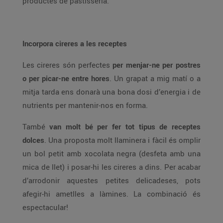
productes de pastisseria.
Incorpora cireres a les receptes
Les cireres són perfectes
per menjar-ne per postres
o per picar-ne entre hores
. Un grapat a mig matí o a
mitja tarda ens donarà una bona dosi d’energia i de
nutrients per mantenir-nos en forma.
També
van molt bé per fer tot tipus de receptes
dolces
. Una proposta molt llaminera i fàcil és omplir
un bol petit amb xocolata negra (desfeta amb una
mica de llet) i posar-hi les cireres a dins. Per acabar
d’arrodonir aquestes petites delicadeses, pots
afegir-hi ametlles a làmines. La combinació és
espectacular!