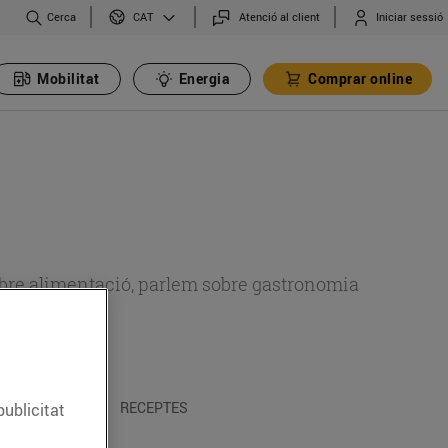
Cerca
Atenció al client
Iniciar sessió
CAT
Mobilitat
Energia
Comprar online
 sobre alimentació, parlem sobre gastronomia
 I TRADICIONS
RECEPTES
publicitat