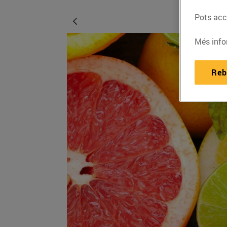
Pots acce
Més info
Reb