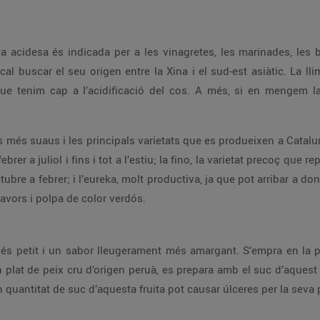
eva acidesa és indicada per a les vinagretes, les marinades, les
cal buscar el seu origen entre la Xina i el sud-est asiàtic. La l
que tenim cap a l’acidificació del cos. A més, si en mengem l
is més suaus i les principals varietats que es produeixen a Catal
ebrer a juliol i fins i tot a l’estiu; la fino, la varietat precoç qu
tubre a febrer; i l’eureka, molt productiva, ja que pot arribar a don
lavors i polpa de color verdós.
és petit i un sabor lleugerament més amargant. S’empra en la p
un plat de peix cru d’origen peruà, es prepara amb el suc d’aquest cí
n quantitat de suc d’aquesta fruita pot causar úlceres per la seva 