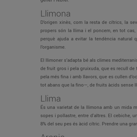
Llimona
D’origen xinès, com la resta de cítrics, la s
propers són la llima i el poncem, en tot cas, 
perquè ajuda a evitar la tendència natural 
l’organisme.
El llimoner s’adapta bé als climes mediterran
de fruit gros i pela gruixuda, que es recull de f
pela més fina i amb llavors, que es cullen d’oc
tot abans que la fino—, de fruits àcids sense l
Llima
És una varietat de la llimona amb un mida m
sopes i pollastre, entre d'altres. El cebiche, 
8% del seu pes és àcid cítric. Prendre una gra