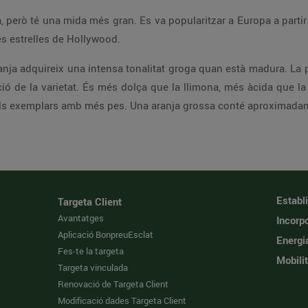
, però té una mida més gran. Es va popularitzar a Europa a partir
es estrelles de Hollywood.
aranja adquireix una intensa tonalitat groga quan està madura. La 
ió de la varietat. És més dolça que la llimona, més àcida que la
 pels exemplars amb més pes. Una aranja grossa conté aproximada
Establ
Targeta Client
Avantatges
Incorpo
Aplicació BonpreuEsclat
Energi
Fes-te la targeta
Mobilit
Targeta vinculada
Renovació de Targeta Client
Modificació dades Targeta Client