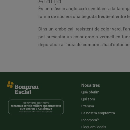
Aranja
És un clàssic anglosaxó semblant a la taronja
forma de suc era una beguda freqüent entre l
Dins un embolcall resistent de color verd, l’
pot presentar un color groc o vermell en func
depuratiu i a l’hora de comprar s’ha d’optar
Nosaltres
Què oferim
Qui som
Premsa
La nostra empremta
Incorpora't
Lloguem locals