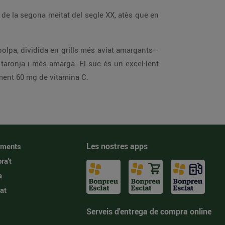
 de la segona meitat del segle XX, atès que en
polpa, dividida en grills més aviat amargants—
 taronja i més amarga. El suc és un excel·lent
ment 60 mg de vitamina C.
Les nostres apps
iments
ra't
a
at
Serveis d'entrega de compra online