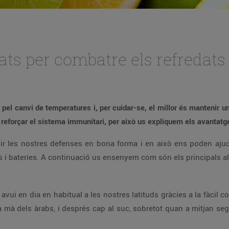
liats per combatre els refredats
r pel canvi de temperatures i, per cuidar-se, el millor és mantenir u
 a reforçar el sistema immunitari, per això us expliquem els avantatge
ir les nostres defenses en bona forma i en això ens poden ajud
s i bateries. A continuació us ensenyem com són els principals al
 avui en dia en habitual a les nostres latituds gràcies a la fàcil c
 la mà dels àrabs, i després cap al suc, sobretot quan a mitjan s