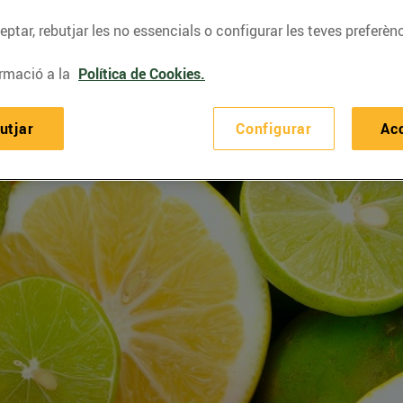
ptar, rebutjar les no essencials o configurar les teves preferènc
rmació a la
Política de Cookies.
utjar
Configurar
Ac