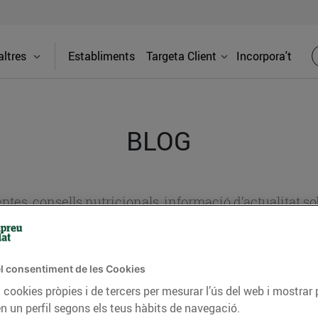
ltres
Establiments
Targeta Client
Incorpora't
BLOG
ceptes, consells nutricionals, informació d’actualitat
del nostre territori i molts altres temes.
l consentiment de les Cookies
TAT
CONSELLS I HÀBITS SALUDABLES
ENERGIA
GASTRONOMIA
 cookies pròpies i de tercers per mesurar l’ús del web i mostrar 
n un perfil segons els teus hàbits de navegació.