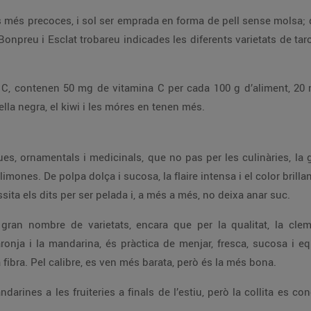
s més precoces, i sol ser emprada en forma de pell sense molsa; d
Bonpreu i Esclat trobareu indicades les diferents varietats de ta
 C, contenen 50 mg de vitamina C per cada 100 g d’aliment, 20 
lla negra, el kiwi i les móres en tenen més.
es, ornamentals i medicinals, que no pas per les culinàries, la ge
limones. De polpa dolça i sucosa, la flaire intensa i el color brill
ta els dits per ser pelada i, a més a més, no deixa anar suc.
gran nombre de varietats, encara que per la qualitat, la cle
taronja i la mandarina, és pràctica de menjar, fresca, sucosa i eq
fibra. Pel calibre, es ven més barata, però és la més bona.
rines a les fruiteries a finals de l’estiu, però la collita es 