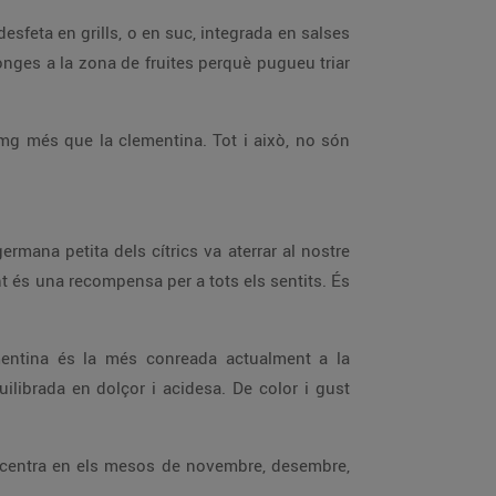
esfeta en grills, o en suc, integrada en salses
ronges a la zona de fruites perquè pugueu triar
mg més que la clementina. Tot i això, no són
rmana petita dels cítrics va aterrar al nostre
ant és una recompensa per a tots els sentits. És
mentina és la més conreada actualment a la
uilibrada en dolçor i acidesa. De color i gust
concentra en els mesos de novembre, desembre,