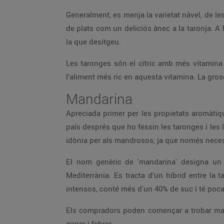
Generalment, es menja la varietat nàvel, de le
de plats com un deliciós ànec a la taronja. A 
la que desitgeu.
Les taronges són el cítric amb més vitamina
l’aliment més ric en aquesta vitamina. La grose
Mandarina
Apreciada primer per les propietats aromàtiqu
país després que ho fessin les taronges i les l
idònia per als mandrosos, ja que només necessi
El nom genèric de 'mandarina' designa un 
Mediterrània. Es tracta d’un híbrid entre la 
intensos, conté més d'un 40% de suc i té poca 
Els compradors poden començar a trobar manda
gener i febrer.