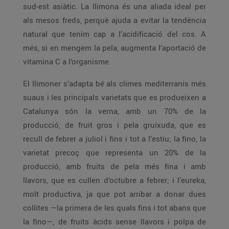
sud-est asiàtic. La llimona és una aliada ideal per
als mesos freds, perquè ajuda a evitar la tendència
natural que tenim cap a l’acidificació del cos. A
més, si en mengem la pela, augmenta l’aportació de
vitamina C a l’organisme.
El llimoner s’adapta bé als climes mediterranis més
suaus i les principals varietats que es produeixen a
Catalunya són la verna, amb un 70% de la
producció, de fruit gros i pela gruixuda, que es
recull de febrer a juliol i fins i tot a l’estiu; la fino, la
varietat precoç que representa un 20% de la
producció, amb fruits de pela més fina i amb
llavors, que es cullen d’octubre a febrer; i l’eureka,
molt productiva, ja que pot arribar a donar dues
collites —la primera de les quals fins i tot abans que
la fino—, de fruits àcids sense llavors i polpa de