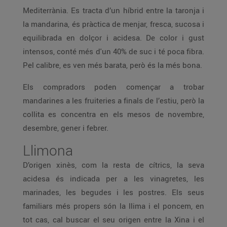
Mediterrània. Es tracta d’un híbrid entre la taronja i
la mandarina, és pràctica de menjar, fresca, sucosa i
equilibrada en dolçor i acidesa. De color i gust
intensos, conté més d'un 40% de suc i té poca fibra.
Pel calibre, es ven més barata, però és la més bona.
Els compradors poden començar a trobar
mandarines a les fruiteries a finals de l’estiu, però la
collita es concentra en els mesos de novembre,
desembre, gener i febrer.
Llimona
D’origen xinès, com la resta de cítrics, la seva
acidesa és indicada per a les vinagretes, les
marinades, les begudes i les postres. Els seus
familiars més propers són la llima i el poncem, en
tot cas, cal buscar el seu origen entre la Xina i el