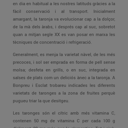
en dia en habitual a les nostres latituds gràcies a la
fàcil conservació i al transport. Inicialment
amargant, la taronja va evolucionar cap a la dolçor,
de la mà dels àrabs, i després cap al suc, sobretot
quan a mitjan segle XX es van posar en marxa les
tècniques de concentració i refrigeració.
Generalment, es menja la varietat nàvel, de les més
precoces, i sol ser emprada en forma de pell sense
molsa; desfeta en grills, o en suc, integrada en
salses de plats com un deliciós ànec a la taronja. A
Bonpreu i Esclat trobareu indicades les diferents
varietats de taronges a la zona de fruites perquè
pugueu triar la que desitgeu.
Les taronges són el cítric amb més vitamina C,
contenen 50 mg de vitamina C per cada 100 g