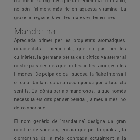
d’aliment, 20 mg més que la clementina. Tot i això,
no són l’aliment més ric en aquesta vitamina. La
grosella negra, el kiwi i les móres en tenen més.
Mandarina
Apreciada primer per les propietats aromàtiques,
ornamentals i medicinals, que no pas per les
culinàries, la germana petita dels cítrics va aterrar al
nostre país després que ho fessin les taronges i les
llimones. De polpa dolça i sucosa, la flaire intensa i
el color brillant és una recompensa per a tots els
sentits. És idònia per als mandrosos, ja que només
necessita els dits per ser pelada i, a més a més, no
deixa anar suc.
El nom genèric de 'mandarina' designa un gran
nombre de varietats, encara que per la qualitat, la
clementina és la més conreada actualment a la