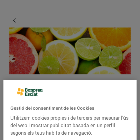
CONSELLS I HÀBITS SALUDABLES
Cítrics, els millors aliats
Gestió del consentiment de les Cookies
per combatre els
Utilitzem cookies pròpies i de tercers per mesurar l’ús
refredats
del web i mostrar publicitat basada en un perfil
segons els teus hàbits de navegació.
03/de gener/2019