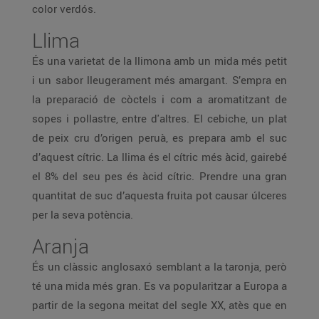
color verdós.
Llima
És una varietat de la llimona amb un mida més petit
i un sabor lleugerament més amargant. S’empra en
la preparació de còctels i com a aromatitzant de
sopes i pollastre, entre d'altres. El cebiche, un plat
de peix cru d’origen peruà, es prepara amb el suc
d’aquest cítric. La llima és el cítric més àcid, gairebé
el 8% del seu pes és àcid cítric. Prendre una gran
quantitat de suc d’aquesta fruita pot causar úlceres
per la seva potència.
Aranja
És un clàssic anglosaxó semblant a la taronja, però
té una mida més gran. Es va popularitzar a Europa a
partir de la segona meitat del segle XX, atès que en