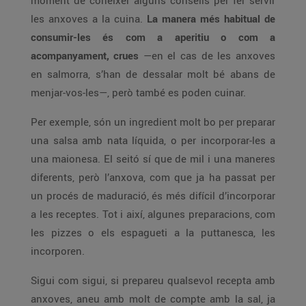
moment de conèixer alguns consells per fer servir
les anxoves a la cuina.
La manera més habitual de
consumir-les és com a aperitiu o com a
acompanyament, crues
—en el cas de les anxoves
en salmorra, s’han de dessalar molt bé abans de
menjar-vos-les—, però també es poden cuinar.
Per exemple, són un ingredient molt bo per preparar
una salsa amb nata líquida, o per incorporar-les a
una maionesa. El seitó sí que de mil i una maneres
diferents, però l’anxova, com que ja ha passat per
un procés de maduració, és més difícil d’incorporar
a les receptes. Tot i així, algunes preparacions, com
les pizzes o els espagueti a la puttanesca, les
incorporen.
Sigui com sigui, si prepareu qualsevol recepta amb
anxoves, aneu amb molt de compte amb la sal, ja