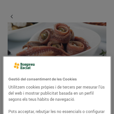
CONSELLS I HÀBITS SALUDABLES
Gestió del consentiment de les Cookies
Com són les anxoves?
Utilitzem cookies pròpies i de tercers per mesurar l’ús
del web i mostrar publicitat basada en un perfil
13/d’agost/2019
segons els teus hàbits de navegació.
Tant per a l’aperitiu com per posar-les com a
Pots acceptar, rebutjar les no essencials o configurar