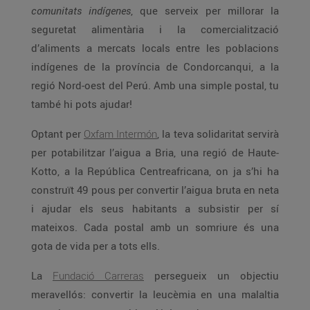
comunitats indígenes
, que serveix per millorar la
seguretat alimentària i la comercialització
d’aliments a mercats locals entre les poblacions
indígenes de la província de Condorcanqui, a la
regió Nord-oest del Perú. Amb una simple postal, tu
també hi pots ajudar!
Optant per
Oxfam Intermón
, la teva solidaritat servirà
per potabilitzar l’aigua a Bria, una regió de Haute-
Kotto, a la República Centreafricana, on ja s’hi ha
construït 49 pous per convertir l’aigua bruta en neta
i ajudar els seus habitants a subsistir per sí
mateixos. Cada postal amb un somriure és una
gota de vida per a tots ells.
La
Fundació Carreras
persegueix un objectiu
meravellós: convertir la leucèmia en una malaltia