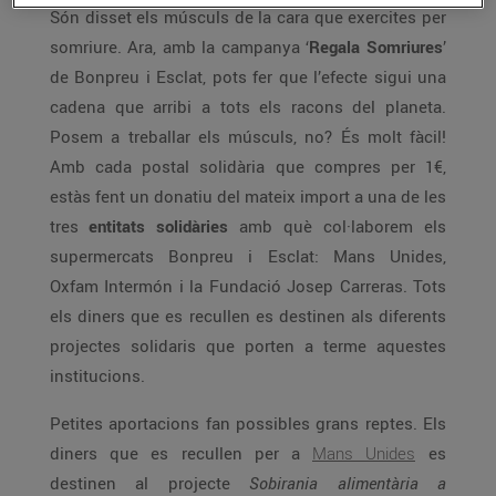
Són disset els músculs de la cara que exercites per
somriure. Ara, amb la campanya ‘
Regala Somriures
’
de Bonpreu i Esclat, pots fer que l’efecte sigui una
cadena que arribi a tots els racons del planeta.
Posem a treballar els músculs, no? És molt fàcil!
Amb cada postal solidària que compres per 1€,
estàs fent un donatiu del mateix import a una de les
tres
entitats solidàries
amb què col·laborem els
supermercats Bonpreu i Esclat: Mans Unides,
Oxfam Intermón i la Fundació Josep Carreras. Tots
els diners que es recullen es destinen als diferents
projectes solidaris que porten a terme aquestes
institucions.
Petites aportacions fan possibles grans reptes. Els
diners que es recullen per a
Mans Unides
es
destinen al projecte
Sobirania alimentària a