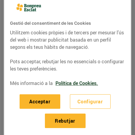
Gestió del consentiment de les Cookies
Utilitzem cookies pròpies i de tercers per mesurar l’ús
del web i mostrar publicitat basada en un perfil
segons els teus hàbits de navegació.
Pots acceptar, rebutjar les no essencials o configurar
les teves preferències.
Més informació a la
Política de Cookies.
ACTUALITAT
Compra una postal,
Acceptar
Configurar
regala un somriure
Rebutjar
11/de gener/2016