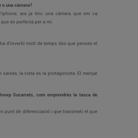
e
o una càmera?
’iphone; ara ja tinc una càmera que em va
que és perfecta per a mi.
’ha d’invertir molt de temps des que penses el
e xarxes, la vista és la protagonista. El menjar
 Josep Sucarrats, com emprendràs la tasca de
un punt de diferenciació i que transmeti el que