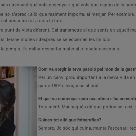
ses i pensant què vols ensenyar i què vols que captin de la nost
e no s’apreciï allò que realment importa: el menjar. Per exemple, a
cal posar-ho tot a dins la foto.
stre punt de vista diferent. Cal transmetre el que sents en aquell 
is, fes-ne moltes i després se seleccionen les millors.
la pengis. És millor descartar material o repetir escenaris.
Com va sorgir la teva passió pel món de la gas
Per un canvi prou important a la meva vida en t
gir de 180º i llençar-se al buit.
El que va començar com una afició s’ha convertit
Totalment. Mai hagués dit que podria ser així, p
Cuines tot allò que fotografies?
Sempre. Jo sóc qui cuina, munta l’escenari, recu