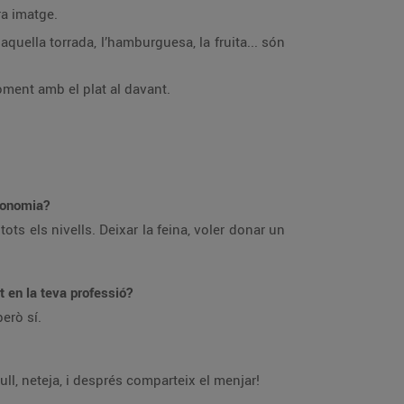
ra imatge.
quella torrada, l’hamburguesa, la fruita... són
moment amb el plat al davant.
tronomia?
ots els nivells. Deixar la feina, voler donar un
 en la teva professió?
erò sí.
ll, neteja, i després comparteix el menjar!