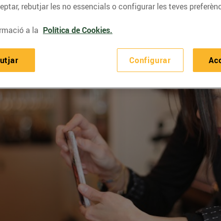
ptar, rebutjar les no essencials o configurar les teves preferènc
rmació a la
Política de Cookies.
utjar
Configurar
Ac