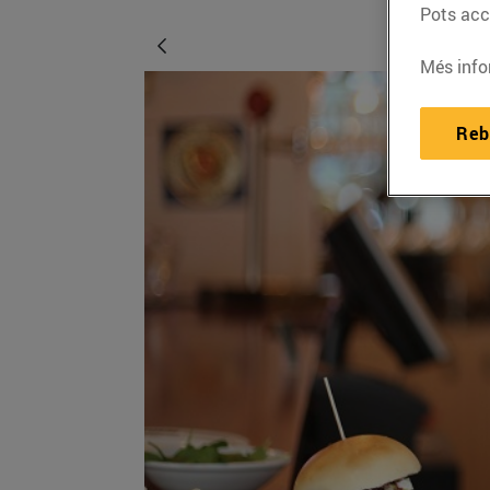
Pots acce
Més info
Reb