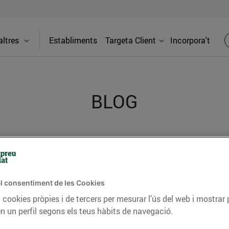
ltres
Establiments
Targeta Client
Incorpora't
BLOG
ceptes, consells nutricionals, informació d’actualitat
del nostre territori i molts altres temes.
l consentiment de les Cookies
 cookies pròpies i de tercers per mesurar l’ús del web i mostrar 
TAT
CONSELLS I HÀBITS SALUDABLES
ENERGIA
GASTRONOMIA
n un perfil segons els teus hàbits de navegació.