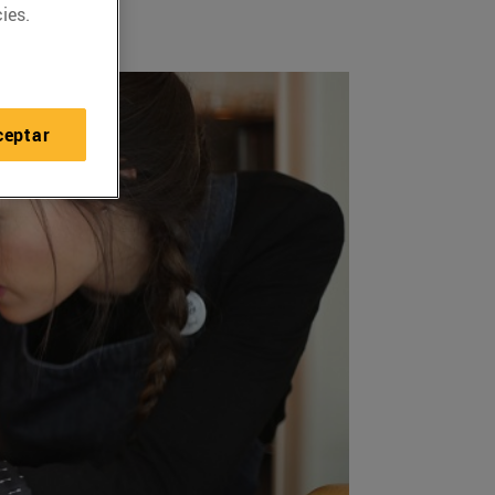
ies.
ceptar