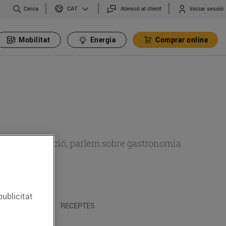
Cerca
Atenció al client
Iniciar sessió
CAT
Mobilitat
Energia
Comprar online
 sobre alimentació, parlem sobre gastronomia
publicitat
 I TRADICIONS
RECEPTES