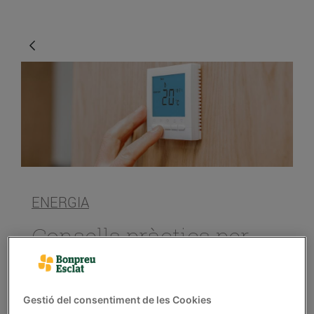
ENERGIA
Consells pràctics per
estalviar energia i
diners amb la
calefacció
Gestió del consentiment de les Cookies