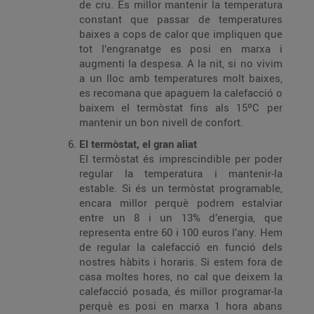
de cru. És millor mantenir la temperatura
constant que passar de temperatures
baixes a cops de calor que impliquen que
tot l’engranatge es posi en marxa i
augmenti la despesa. A la nit, si no vivim
a un lloc amb temperatures molt baixes,
es recomana que apaguem la calefacció o
baixem el termòstat fins als 15ºC per
mantenir un bon nivell de confort.
El termòstat, el gran aliat
El termòstat és imprescindible per poder
regular la temperatura i mantenir-la
estable. Si és un termòstat programable,
encara millor perquè podrem estalviar
entre un 8 i un 13% d’energia, que
representa entre 60 i 100 euros l’any. Hem
de regular la calefacció en funció dels
nostres hàbits i horaris. Si estem fora de
casa moltes hores, no cal que deixem la
calefacció posada, és millor programar-la
perquè es posi en marxa 1 hora abans