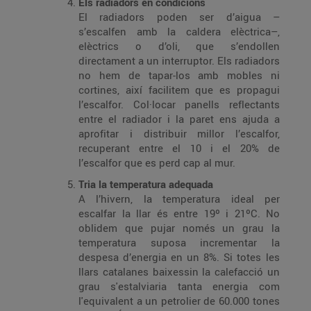
Els radiadors en condicions
El radiadors poden ser d’aigua –
s’escalfen amb la caldera elèctrica–,
elèctrics o d’oli, que s’endollen
directament a un interruptor. Els radiadors
no hem de tapar-los amb mobles ni
cortines, així facilitem que es propagui
l’escalfor. Col·locar panells reflectants
entre el radiador i la paret ens ajuda a
aprofitar i distribuir millor l’escalfor,
recuperant entre el 10 i el 20% de
l’escalfor que es perd cap al mur.
Tria la temperatura adequada
A l’hivern, la temperatura ideal per
escalfar la llar és entre 19º i 21ºC. No
oblidem que pujar només un grau la
temperatura suposa incrementar la
despesa d’energia en un 8%. Si totes les
llars catalanes baixessin la calefacció un
grau s'estalviaria tanta energia com
l'equivalent a un petrolier de 60.000 tones