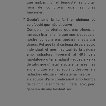
que arribem. Si el termòstat és digital,
hem de comprovar que les piles
funcionen.
Queda’t amb la tarifa i el sistema de
calefacció que més et convé
Comparar les ofertes que ens ofereix el
mercat i triar la tarifa que més s’adequa al
nostre consum ens ajudarà a estalviar
diners. Pel que fa al sistema de calefacció
individual, el més habitual és la caldera
amb radiadors –present al 48% dels
habitatges- o terra radiant –aquesta xarxa
de tubs que s’instal·la sota el terra és més
eficient que els radiadors–, després els
radiadors elèctrics –el sistema més car–, i
els equips d’aire condicionat amb bomba
de calor, que són de fàcil instal·lació, però
generen un aire bastant sec.