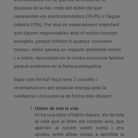
despesa de la llar, i més del doble del que
representen els electrodomèstics (19,4%) o l’aigua
calenta (19%). Per això és especialment important
que siguem responsables amb el nostre consum
energètic, perquè tothom hi guanya: consumir
menys i millor genera un impacte ambiental mínim
i, a sobre, repercuteix en la nostra economia familiar
perquè estalviem en la factura energètica.
Saps com fer-ho? Aquí tens 7 consells i
recomanacions per estalviar energia amb la
calefacció i consumir-la de forma més eficient:
Hàbits de tota la vida
Hi ha una sèrie d’hàbits bàsics, els de tota
la vida que ja feien els nostres avis, que
apel·len al nostre sentit comú i ens
ajuden, entre altres coses, a aprofitar la