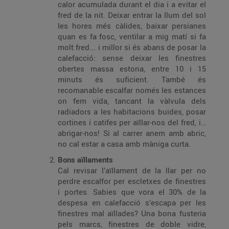
calor acumulada durant el dia i a evitar el
fred de la nit. Deixar entrar la llum del sol
les hores més càlides, baixar persianes
quan es fa fosc, ventilar a mig matí si fa
molt fred... i millor si és abans de posar la
calefacció: sense deixar les finestres
obertes massa estona, entre 10 i 15
minuts és suficient. També és
recomanable escalfar només les estances
on fem vida, tancant la vàlvula dels
radiadors a les habitacions buides, posar
cortines i catifes per aïllar-nos del fred, i…
abrigar-nos! Si al carrer anem amb abric,
no cal estar a casa amb màniga curta.
Bons aïllaments
Cal revisar l’aïllament de la llar per no
perdre escalfor per escletxes de finestres
i portes. Sabies que vora el 30% de la
despesa en calefacció s’escapa per les
finestres mal aïllades? Una bona fusteria
pels marcs, finestres de doble vidre,