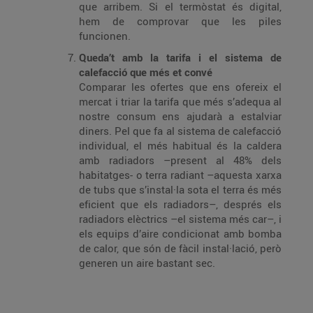
que arribem. Si el termòstat és digital,
hem de comprovar que les piles
funcionen.
Queda’t amb la tarifa i el sistema de
calefacció que més et convé
Comparar les ofertes que ens ofereix el
mercat i triar la tarifa que més s’adequa al
nostre consum ens ajudarà a estalviar
diners. Pel que fa al sistema de calefacció
individual, el més habitual és la caldera
amb radiadors –present al 48% dels
habitatges- o terra radiant –aquesta xarxa
de tubs que s’instal·la sota el terra és més
eficient que els radiadors–, després els
radiadors elèctrics –el sistema més car–, i
els equips d’aire condicionat amb bomba
de calor, que són de fàcil instal·lació, però
generen un aire bastant sec.