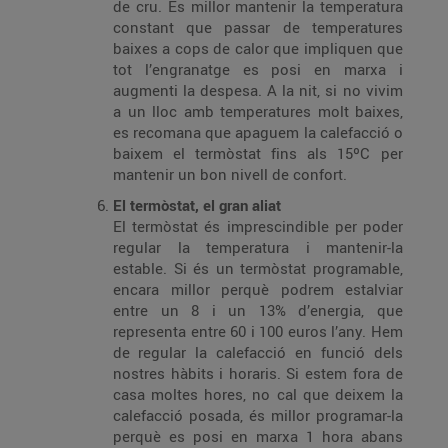
de cru. És millor mantenir la temperatura
constant que passar de temperatures
baixes a cops de calor que impliquen que
tot l’engranatge es posi en marxa i
augmenti la despesa. A la nit, si no vivim
a un lloc amb temperatures molt baixes,
es recomana que apaguem la calefacció o
baixem el termòstat fins als 15ºC per
mantenir un bon nivell de confort.
El termòstat, el gran aliat
El termòstat és imprescindible per poder
regular la temperatura i mantenir-la
estable. Si és un termòstat programable,
encara millor perquè podrem estalviar
entre un 8 i un 13% d’energia, que
representa entre 60 i 100 euros l’any. Hem
de regular la calefacció en funció dels
nostres hàbits i horaris. Si estem fora de
casa moltes hores, no cal que deixem la
calefacció posada, és millor programar-la
perquè es posi en marxa 1 hora abans