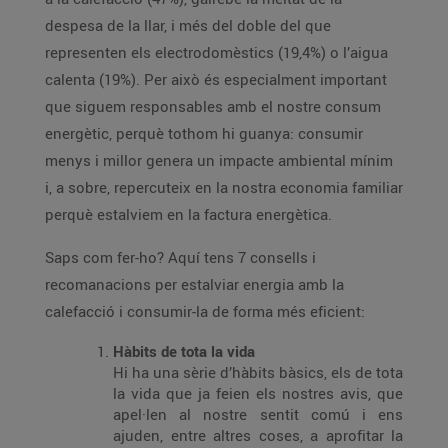
despesa de la llar, i més del doble del que
representen els electrodomèstics (19,4%) o l’aigua
calenta (19%). Per això és especialment important
que siguem responsables amb el nostre consum
energètic, perquè tothom hi guanya: consumir
menys i millor genera un impacte ambiental mínim
i, a sobre, repercuteix en la nostra economia familiar
perquè estalviem en la factura energètica.
Saps com fer-ho? Aquí tens 7 consells i
recomanacions per estalviar energia amb la
calefacció i consumir-la de forma més eficient:
Hàbits de tota la vida
Hi ha una sèrie d’hàbits bàsics, els de tota
la vida que ja feien els nostres avis, que
apel·len al nostre sentit comú i ens
ajuden, entre altres coses, a aprofitar la