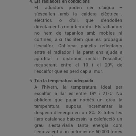
Els radiadors en condicions
El radiadors poden ser d’aigua –
s’escalfen amb la caldera elèctrica–,
elèctrics o d’oli, que s’endollen
directament a un interruptor. Els radiadors
no hem de tapar-los amb mobles ni
cortines, així facilitem que es propagui
l’escalfor. Col·locar panells reflectants
entre el radiador i la paret ens ajuda a
aprofitar i distribuir millor l’escalfor,
recuperant entre el 10 i el 20% de
l’escalfor que es perd cap al mur.
Tria la temperatura adequada
A l’hivern, la temperatura ideal per
escalfar la llar és entre 19º i 21ºC. No
oblidem que pujar només un grau la
temperatura suposa incrementar la
despesa d’energia en un 8%. Si totes les
llars catalanes baixessin la calefacció un
grau s'estalviaria tanta energia com
l'equivalent a un petrolier de 60.000 tones