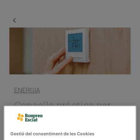
ENERGIA
Consells pràctics per
estalviar energia i
diners amb la
calefacció
Gestió del consentiment de les Cookies