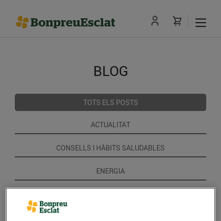
BLOG
TOTS ELS POSTS
ACTUALITAT
CONSELLS I HÀBITS SALUDABLES
ENERGIA
GASTRONOMIA I TRADICIONS
RECEPTES