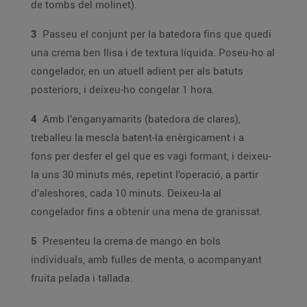
de tombs del molinet).
3
Passeu el conjunt per la batedora fins que quedi
una crema ben llisa i de textura líquida. Poseu-ho al
congelador, en un atuell adient per als batuts
posteriors, i deixeu-ho congelar 1 hora.
4
Amb l’enganyamarits (batedora de clares),
treballeu la mescla batent-la enèrgicament i a
fons per desfer el gel que es vagi formant, i deixeu-
la uns 30 minuts més, repetint l’operació, a partir
d’aleshores, cada 10 minuts. Deixeu-la al
congelador fins a obtenir una mena de granissat.
5
Presenteu la crema de mango en bols
individuals, amb fulles de menta, o acompanyant
fruita pelada i tallada.