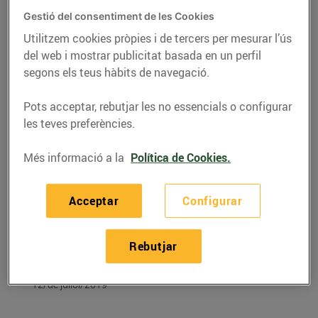
Gestió del consentiment de les Cookies
Utilitzem cookies pròpies i de tercers per mesurar l’ús
del web i mostrar publicitat basada en un perfil
segons els teus hàbits de navegació.
Pots acceptar, rebutjar les no essencials o configurar
les teves preferències.
Més informació a la
Política de Cookies.
Acceptar
Configurar
RECEPTES
Recepta de crema freda
Rebutjar
de mango
12/de juliol/2019