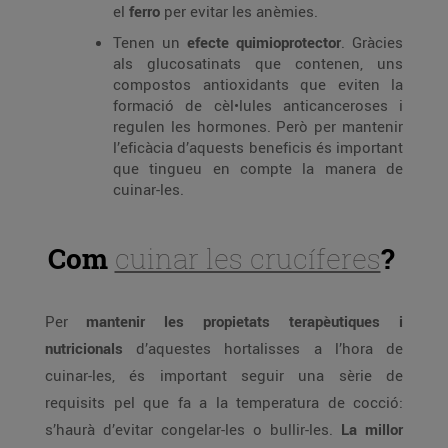
el
ferro
per evitar les anèmies.
Tenen un
efecte quimioprotector
. Gràcies
als glucosatinats que contenen, uns
compostos antioxidants que eviten la
formació de cèl•lules anticanceroses i
regulen les hormones. Però per mantenir
l’eficàcia d’aquests beneficis és important
que tingueu en compte la manera de
cuinar-les.
Com
cuinar les crucíferes
?
Per
mantenir les propietats terapèutiques i
nutricionals
d’aquestes hortalisses a l’hora de
cuinar-les, és important seguir una sèrie de
requisits pel que fa a la temperatura de cocció:
s’haurà d’evitar congelar-les o bullir-les.
La millor