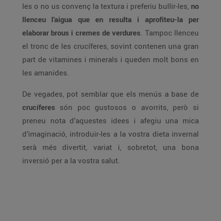
les o no us convenç la textura i preferiu bullir-les,
no
llenceu l’aigua que en resulta i aprofiteu-la per
elaborar brous i cremes de verdures
. Tampoc llenceu
el tronc de les crucíferes, sovint contenen una gran
part de vitamines i minerals i queden molt bons en
les amanides.
De vegades, pot semblar que els menús a base de
crucíferes
són poc gustosos o avorrits, però si
preneu nota d’aquestes idees i afegiu una mica
d’imaginació, introduir-les a la vostra dieta invernal
serà més divertit, variat i, sobretot, una bona
inversió per a la vostra salut.