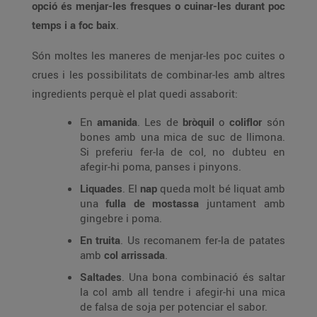
opció és menjar-les fresques o cuinar-les durant poc
temps i a foc baix
.
Són moltes les maneres de menjar-les poc cuites o
crues i les possibilitats de combinar-les amb altres
ingredients perquè el plat quedi assaborit:
En
amanida
. Les de
bròquil
o
coliflor
són
bones amb una mica de suc de llimona.
Si preferiu fer-la de col, no dubteu en
afegir-hi poma, panses i pinyons.
Liquades
. El
nap
queda molt bé liquat amb
una
fulla de mostassa
juntament amb
gingebre i poma.
En truita
. Us recomanem fer-la de patates
amb
col arrissada
.
Saltades
. Una bona combinació és saltar
la col amb all tendre i afegir-hi una mica
de falsa de soja per potenciar el sabor.