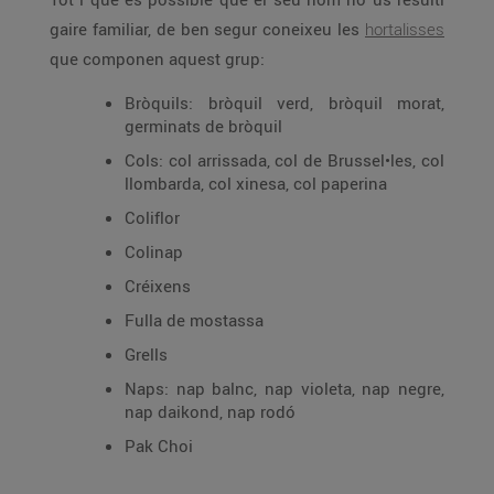
gaire familiar, de ben segur coneixeu les
hortalisses
que componen aquest grup:
Bròquils: bròquil verd, bròquil morat,
germinats de bròquil
Cols: col arrissada, col de Brussel•les, col
llombarda, col xinesa, col paperina
Coliflor
Colinap
Créixens
Fulla de mostassa
Grells
Naps: nap balnc, nap violeta, nap negre,
nap daikond, nap rodó
Pak Choi