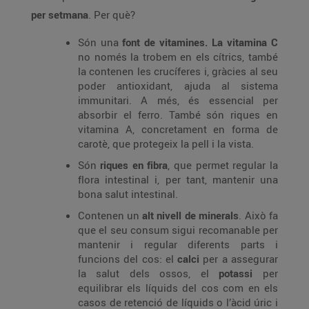
per setmana
. Per què?
Són una
font de vitamines. La vitamina C
no només la trobem en els cítrics, també
la contenen les crucíferes i, gràcies al seu
poder antioxidant, ajuda al sistema
immunitari. A més, és essencial per
absorbir el ferro. També són riques en
vitamina A, concretament en forma de
carotè, que protegeix la pell i la vista.
Són
riques en fibra
, que permet regular la
flora intestinal i, per tant, mantenir una
bona salut intestinal.
Contenen un
alt nivell de minerals
. Això fa
que el seu consum sigui recomanable per
mantenir i regular diferents parts i
funcions del cos: el
calci
per a assegurar
la salut dels ossos, el
potassi
per
equilibrar els líquids del cos com en els
casos de retenció de líquids o l’àcid úric i