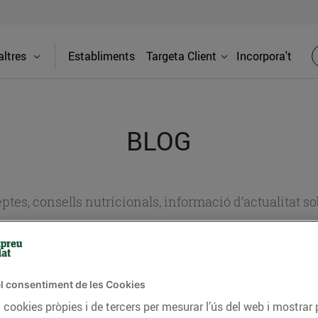
ltres
Establiments
Targeta Client
Incorpora't
BLOG
ceptes, consells nutricionals, informació d’actualitat
del nostre territori i molts altres temes.
l consentiment de les Cookies
TAT
CONSELLS I HÀBITS SALUDABLES
ENERGIA
GASTRONOMIA
 cookies pròpies i de tercers per mesurar l’ús del web i mostrar 