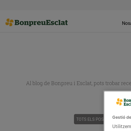
Nosa
Al blog de Bonpreu i Esclat, pots trobar re
Gestió de
TOTS ELS POSTS
ACTUALI
Utilitzem