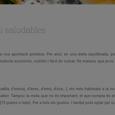
i saludables
 rica aportació proteica. Per això, en una dieta equilibrada, p
roducte econòmic, nutritiu i fàcil de cuinar. De manera, que ja no
tlla, d'estruç, d'ànec, d'emú, d'oca...), els més habituals a la n
 sabor. Tampoc la mida, que no és important; el que compta és el 
 XL (73 grams o més). Per a tots els gustos. I també pots optar per 