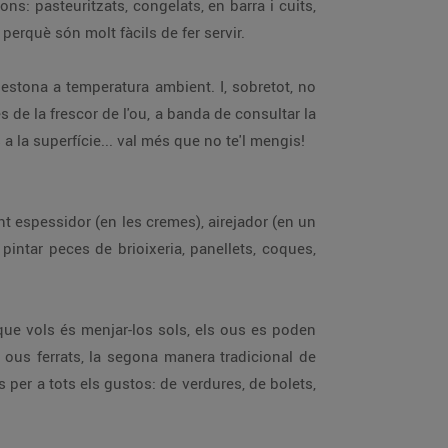
ons: pasteuritzats, congelats, en barra i cuits,
, perquè són molt fàcils de fer servir.
 estona a temperatura ambient. I, sobretot, no
s de la frescor de l'ou, a banda de consultar la
s a la superfície... val més que no te'l mengis!
ent espessidor (en les cremes), airejador (en un
intar peces de brioixeria, panellets, coques,
 que vols és menjar-los sols, els ous es poden
 ous ferrats, la segona manera tradicional de
s per a tots els gustos: de verdures, de bolets,