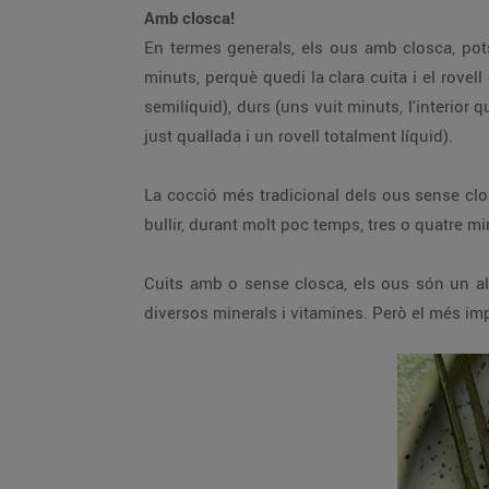
Amb closca!
En termes generals, els ous amb closca, pot
minuts, perquè quedi la clara cuita i el rovel
semilíquid), durs (uns vuit minuts, l'interior
just quallada i un rovell totalment líquid).
La cocció més tradicional dels ous sense clos
bullir, durant molt poc temps, tres o quatre min
Cuits amb o sense closca, els ous són un alim
diversos minerals i vitamines. Però el més im