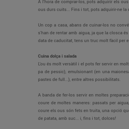
A l'hora de comprar-los, pots adquirir els ous 
ous durs cuits... Fins i tot, pots adquirir-ne la 
Un cop a casa, abans de cuinar-los no convé t
s'han de rentar amb aigua, ja que la closca és 
data de caducitat, tens un truc molt fàcil per e
Cuina dolça i salada
L'ou és molt versàtil i el pots fer servir en m
pa de pessic), emulsionant (en una maionesa,
pastes de full...), entre altres possibilitats.
A banda de fer-los servir en moltes preparaci
coure de moltes maneres: passats per aigua, 
coure els ous són fets en truita, una opció que
de patata, amb suc... i, fins i tot, dolces!