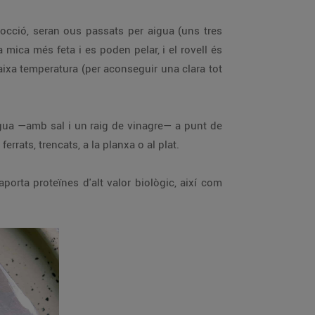
occió, seran ous passats per aigua (uns tres
 mica més feta i es poden pelar, i el rovell és
baixa temperatura (per aconseguir una clara tot
aigua —amb sal i un raig de vinagre— a punt de
errats, trencats, a la planxa o al plat.
porta proteïnes d'alt valor biològic, així com