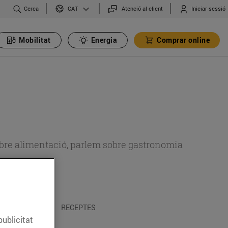
Cerca
Atenció al client
Iniciar sessió
CAT
Mobilitat
Energia
Comprar online
 sobre alimentació, parlem sobre gastronomia
 I TRADICIONS
RECEPTES
publicitat