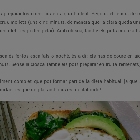
s preparar-los coent-los en aigua bullent. Segons el temps de c
l cru), mollets (uns cinc minuts, de manera que la clara queda una
 queda fet i es poden pelar). Amb closca, també els pots coure a 
ca és fer-los escalfats o poché, és a dir, els has de coure en 
uts. Sense la closca, també els pots preparar en truita, remenats, f
ent complet, que pot formar part de la dieta habitual, ja que a
portant és que un plat amb ous és un plat rodó!