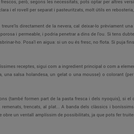
frescos, però, segons les necessitats, pots optar per altres versi
clara i el rovell per separat i pasteuritzats, molt útils en rebosteria
reure'ls directament de la nevera, cal deixar-lo prèviament una
porosa i permeable, i podria penetrar a dins de l'ou. Si tens dubte
sbrinar-ho. Posa'l en aigua: si un ou és fresc, no flota. Si puja fin
oltíssimes receptes, sigui com a ingredient principal o com a elem
 una salsa holandesa, un gelat o una mousse) o colorant (per p
ons (també formen part de la pasta fresca i dels nyoquis), si el
remenats, trencats, al plat... A banda dels clàssics i boníssims
 obre un ventall amplíssim de possibilitats, ja que pots fer truite