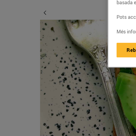
basada e
Pots acce
Més info
Reb