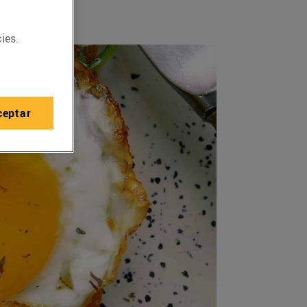
ies.
ceptar