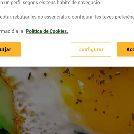
n un perfil segons els teus hàbits de navegació.
ptar, rebutjar les no essencials o configurar les teves preferènc
rmació a la
Política de Cookies.
utjar
Configurar
Ac