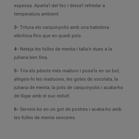
espessa. Aparta'l del foc i deixa'l refredar a
temperatura ambient.
3-
Tritura els carquinyolis amb una batedora
elèctrica fins que en quedi pols.
4-
Neteja les fulles de menta i talla'n dues a la
juliana ben fina.
5-
Tria els pèsols més madurs i posa'ls en un bol,
afegeix-hi les maduixes, les gotes de xocolata, la
juliana de menta, la pols de carquinyolis i acaba-ho
de lligar amb el suc reduït.
6-
Serveix-ho en un got de postres i acaba-ho amb
les fulles de menta senceres.