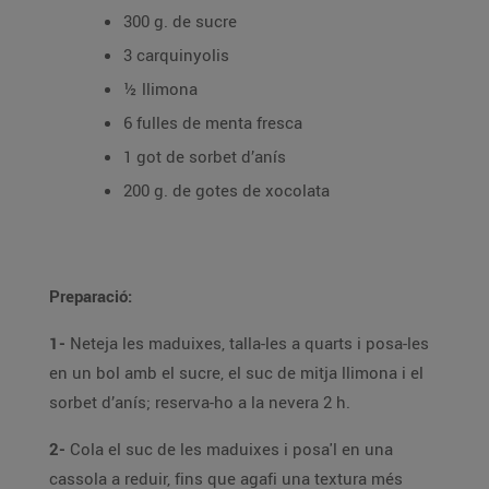
300 g. de sucre
3 carquinyolis
½ llimona
6 fulles de menta fresca
1 got de sorbet d’anís
200 g. de gotes de xocolata
Preparació:
1-
Neteja les maduixes, talla-les a quarts i posa-les
en un bol amb el sucre, el suc de mitja llimona i el
sorbet d’anís; reserva-ho a la nevera 2 h.
2-
Cola el suc de les maduixes i posa'l en una
cassola a reduir, fins que agafi una textura més