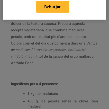
Si t'agraden les maduixes, aprofita aquests dies que
Rebutjar
arriben a l'apogeu i gaudeix d'un producte de
temporada i de proximitat, que sedueix pel toc
dolcenc i la textura sucosa. Prepara aquesta
recepta vegetariana, que combina maduixes i
pèsols, amb un resultat ple d'aromes i colors.
Colors com el del dia que comença dins uns
Camps
de maduixes (
https://www.youtube.com/watch?
v=43of1rjhty0
),
títol de la cançó del grup mallorquí
Antònia Font.
Ingredients per a 4 persones:
1 kg. de maduixes
400 g. de pèsols sense la clova (ben
madurs)