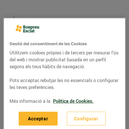
Gestió del consentiment de les Cookies
Utilitzem cookies pròpies i de tercers per mesurar l’ús
del web i mostrar publicitat basada en un perfil
segons els teus hàbits de navegació.
Pots acceptar, rebutjar les no essencials o configurar
RECEPTES
les teves preferències.
Tàrtar de maduixes i
Més informació a la
Política de Cookies.
pèsols
26/de maig/2020
Acceptar
Configurar