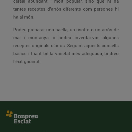
cereal abundant i molt popular, sinó que hi ha
tantes receptes d’arròs diferents com persones hi
ha al món.
Podeu preparar una paella, un risotto o un arròs de
mar i muntanya, o podeu inventar-vos algunes
receptes originals d’arròs. Seguint aquests consells
bàsics i triant bé la varietat més adequada, tindreu
l’èxit garantit.