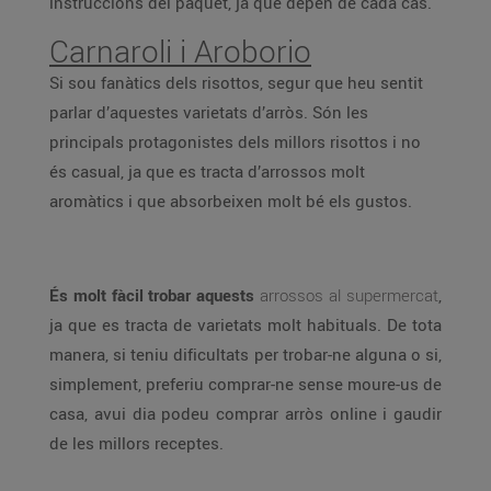
instruccions del paquet, ja que depèn de cada cas.
Carnaroli i Aroborio
Si sou fanàtics dels risottos, segur que heu sentit
parlar d’aquestes varietats d’arròs. Són les
principals protagonistes dels millors risottos i no
és casual, ja que es tracta d’arrossos molt
aromàtics i que absorbeixen molt bé els gustos.
És molt fàcil trobar aquests
arrossos al supermercat
,
ja que es tracta de varietats molt habituals. De tota
manera, si teniu dificultats per trobar-ne alguna o si,
simplement, preferiu comprar-ne sense moure-us de
casa, avui dia podeu comprar arròs online i gaudir
de les millors receptes.