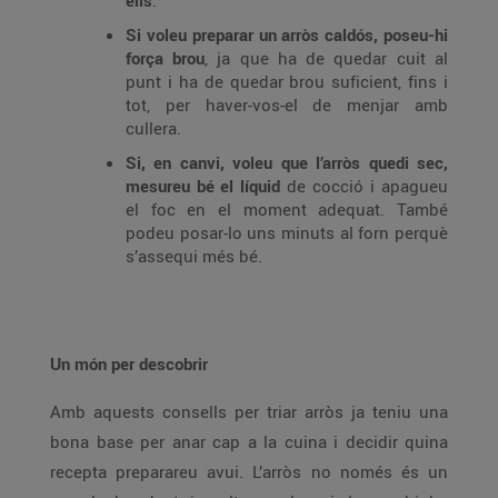
ells
.
Si voleu preparar un arròs caldós, poseu-hi
força brou
, ja que ha de quedar cuit al
punt i ha de quedar brou suficient, fins i
tot, per haver-vos-el de menjar amb
cullera.
Si, en canvi, voleu que l’arròs quedi sec,
mesureu bé el líquid
de cocció i apagueu
el foc en el moment adequat. També
podeu posar-lo uns minuts al forn perquè
s’assequi més bé.
Un món per descobrir
Amb aquests consells per triar arròs ja teniu una
bona base per anar cap a la cuina i decidir quina
recepta preparareu avui. L’arròs no només és un