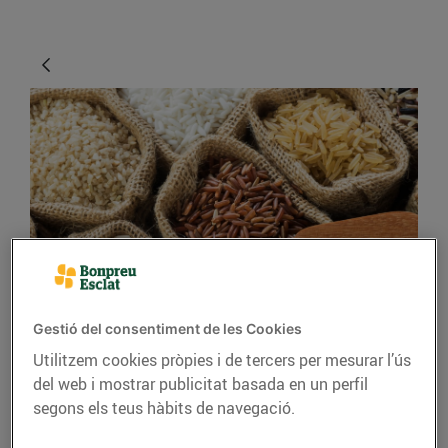
CONSELLS I HÀBITS SALUDABLES
El millor arròs per a
Gestió del consentiment de les Cookies
cada plat
Utilitzem cookies pròpies i de tercers per mesurar l’ús
del web i mostrar publicitat basada en un perfil
07/de juny/2019
segons els teus hàbits de navegació.