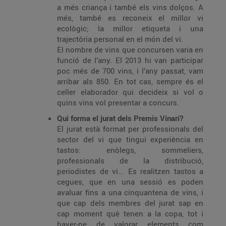
a més criança i també els vins dolços. A
més, també es reconeix el millor vi
ecològic; la millor etiqueta i una
trajectòria personal en el món del vi.
El nombre de vins que concursen varia en
funció de l’any. El 2013 hi van participar
poc més de 700 vins, i l’any passat, vam
arribar als 850. En tot cas, sempre és el
celler elaborador qui decideix si vol o
quins vins vol presentar a concurs.
Qui forma el jurat dels Premis Vinari?
El jurat està format per professionals del
sector del vi que tingui experiència en
tastos: enòlegs, sommeliers,
professionals de la distribució,
periodistes de vi... Es realitzen tastos a
cegues, que en una sessió es poden
avaluar fins a una cinquantena de vins, i
que cap dels membres del jurat sap en
cap moment què tenen a la copa, tot i
haver-ne de valorar elements com