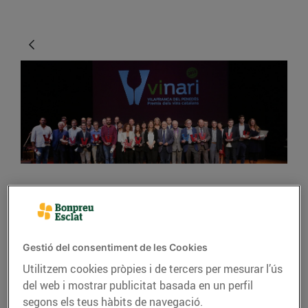
GASTRONOMIA I TRADICIONS
"El sector del vi és
estratègic, cohesiona el
Gestió del consentiment de les Cookies
territori i és sostenible"
Utilitzem cookies pròpies i de tercers per mesurar l’ús
del web i mostrar publicitat basada en un perfil
09/de febrer/2017
segons els teus hàbits de navegació.