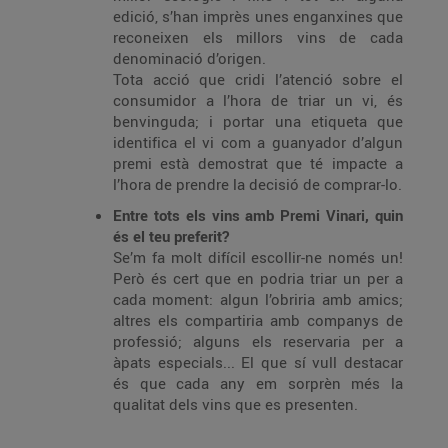
edició, s’han imprès unes enganxines que
reconeixen els millors vins de cada
denominació d’origen.
Tota acció que cridi l’atenció sobre el
consumidor a l’hora de triar un vi, és
benvinguda; i portar una etiqueta que
identifica el vi com a guanyador d’algun
premi està demostrat que té impacte a
l’hora de prendre la decisió de comprar-lo.
Entre tots els vins amb Premi Vinari, quin
és el teu preferit?
Se’m fa molt difícil escollir-ne només un!
Però és cert que en podria triar un per a
cada moment: algun l’obriria amb amics;
altres els compartiria amb companys de
professió; alguns els reservaria per a
àpats especials... El que sí vull destacar
és que cada any em sorprèn més la
qualitat dels vins que es presenten.