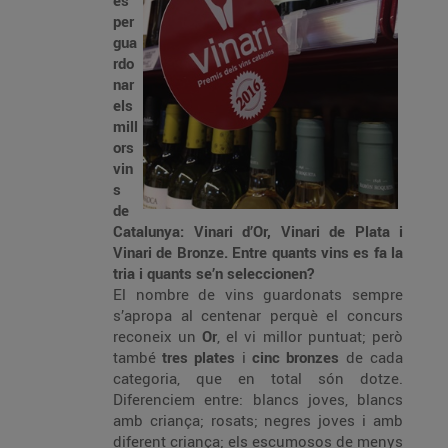
es
per
gua
rdo
nar
els
mill
ors
vin
s
de
Catalunya: Vinari d’Or, Vinari de Plata i
Vinari de Bronze. Entre quants vins es fa la
tria i quants se’n seleccionen?
El nombre de vins guardonats sempre
s’apropa al centenar perquè el concurs
reconeix un
Or
, el vi millor puntuat; però
també
tres plates
i
cinc bronzes
de cada
categoria, que en total són dotze.
Diferenciem entre: blancs joves, blancs
amb criança; rosats; negres joves i amb
diferent criança; els escumosos de menys