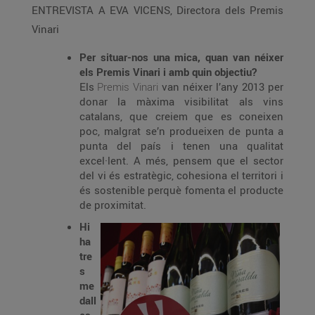
ENTREVISTA A EVA VICENS, Directora dels Premis
Vinari
Per situar-nos una mica, quan van néixer
els Premis Vinari i amb quin objectiu?
Els
Premis Vinari
van néixer l’any 2013 per
donar la màxima visibilitat als vins
catalans, que creiem que es coneixen
poc, malgrat se’n produeixen de punta a
punta del país i tenen una qualitat
excel·lent. A més, pensem que el sector
del vi és estratègic, cohesiona el territori i
és sostenible perquè fomenta el producte
de proximitat.
Hi
ha
tre
s
me
dall