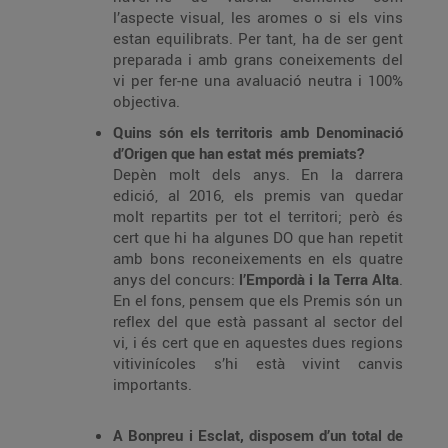
l’aspecte visual, les aromes o si els vins
estan equilibrats. Per tant, ha de ser gent
preparada i amb grans coneixements del
vi per fer-ne una avaluació neutra i 100%
objectiva.
Quins són els territoris amb Denominació
d’Origen que han estat més premiats?
Depèn molt dels anys. En la darrera
edició, al 2016, els premis van quedar
molt repartits per tot el territori; però és
cert que hi ha algunes DO que han repetit
amb bons reconeixements en els quatre
anys del concurs:
l’Empordà i la Terra Alta
.
En el fons, pensem que els Premis són un
reflex del que està passant al sector del
vi, i és cert que en aquestes dues regions
vitivinícoles s’hi està vivint canvis
importants.
A Bonpreu i Esclat, disposem d’un total de