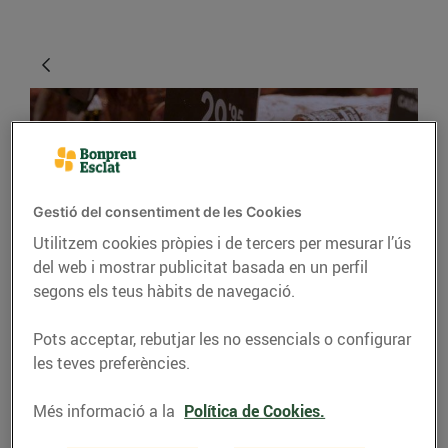
Gestió del consentiment de les Cookies
Utilitzem cookies pròpies i de tercers per mesurar l’ús
del web i mostrar publicitat basada en un perfil
CONSELLS I HÀBITS SALUDABLES
segons els teus hàbits de navegació.
Embotits: varietat i
Pots acceptar, rebutjar les no essencials o configurar
qualitat
les teves preferències.
22/de juny/2020
Més informació a la
Política de Cookies.