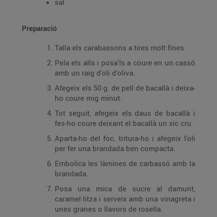
sal
Preparació
Talla els carabassons a tires molt fines.
Pela els alls i posa'ls a coure en un cassó
amb un raig d'oli d'oliva.
Afegeix els 50 g. de pell de bacallà i deixa-
ho coure mig minut.
Tot seguit, afegeix els daus de bacallà i
fes-ho coure deixant el bacallà un xic cru.
Aparta-ho del foc, tritura-ho i afegeix l'oli
per fer una brandada ben compacta.
Embolica les làmines de carbassó amb la
brandada.
Posa una mica de sucre al damunt,
caramel·litza i serveix amb una vinagreta i
unes granes o llavors de rosella.