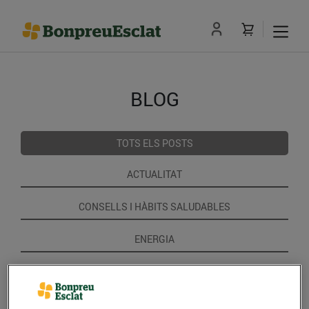
BLOG
TOTS ELS POSTS
ACTUALITAT
CONSELLS I HÀBITS SALUDABLES
ENERGIA
GASTRONOMIA I TRADICIONS
RECEPTES