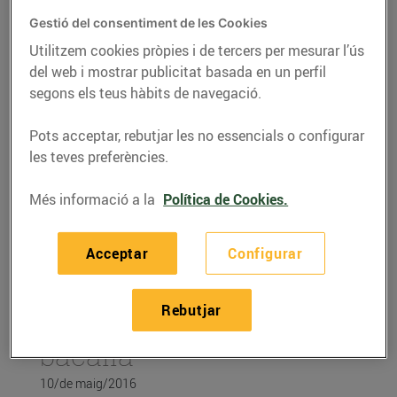
Gestió del consentiment de les Cookies
Utilitzem cookies pròpies i de tercers per mesurar l’ús
del web i mostrar publicitat basada en un perfil
segons els teus hàbits de navegació.
Pots acceptar, rebutjar les no essencials o configurar
les teves preferències.
Més informació a la
Política de Cookies.
Acceptar
Configurar
RECEPTES
Farcellets de carbassó
Rebutjar
amb brandada de
bacallà
10/de maig/2016