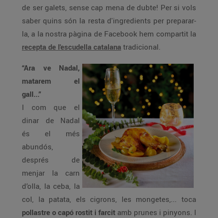
de ser galets, sense cap mena de dubte! Per si vols
saber quins són la resta d'ingredients per preparar-
la, a la nostra pàgina de Facebook hem compartit la
recepta de l'escudella catalana
tradicional.
“Ara ve Nadal,
matarem el
gall...”
I com que el
dinar de Nadal
és el més
abundós,
després de
menjar la carn
d’olla, la ceba, la
col, la patata, els cigrons, les mongetes,... toca
pollastre o capó rostit i farcit
amb prunes i pinyons. I