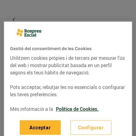
Gestió del consentiment de les Cookies
Utilitzem cookies pròpies i de tercers per mesurar l’ús
del web i mostrar publicitat basada en un perfil
segons els teus hàbits de navegació.
Pots acceptar, rebutjar les no essencials o configurar
GASTRONOMIA I TRADICIONS
les teves preferències.
Festes nadalenques,
festes gastronòmiques
Més informació a la
Política de Cookies.
22/de desembre/2016
Acceptar
Configurar