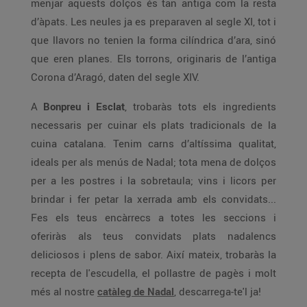
menjar aquests dolços és tan antiga com la resta
d’àpats. Les neules ja es preparaven al segle XI, tot i
que llavors no tenien la forma cilíndrica d’ara, sinó
que eren planes. Els torrons, originaris de l’antiga
Corona d’Aragó, daten del segle XIV.
A
Bonpreu i Esclat
, trobaràs tots els ingredients
necessaris per cuinar els plats tradicionals de la
cuina catalana. Tenim carns d’altíssima qualitat,
ideals per als menús de Nadal; tota mena de dolços
per a les postres i la sobretaula; vins i licors per
brindar i fer petar la xerrada amb els convidats...
Fes els teus encàrrecs a totes les seccions i
oferiràs als teus convidats plats nadalencs
deliciosos i plens de sabor. Així mateix, trobaràs la
recepta de l'escudella, el pollastre de pagès i molt
més al nostre
catàleg de Nadal
, descarrega-te'l ja!