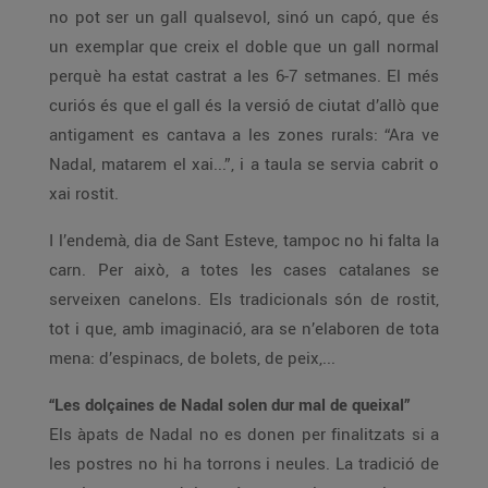
no pot ser un gall qualsevol, sinó un capó, que és
un exemplar que creix el doble que un gall normal
perquè ha estat castrat a les 6-7 setmanes. El més
curiós és que el gall és la versió de ciutat d’allò que
antigament es cantava a les zones rurals: “Ara ve
Nadal, matarem el xai...”, i a taula se servia cabrit o
xai rostit.
I l’endemà, dia de Sant Esteve, tampoc no hi falta la
carn. Per això, a totes les cases catalanes se
serveixen canelons. Els tradicionals són de rostit,
tot i que, amb imaginació, ara se n’elaboren de tota
mena: d’espinacs, de bolets, de peix,...
“Les dolçaines de Nadal solen dur mal de queixal”
Els àpats de Nadal no es donen per finalitzats si a
les postres no hi ha torrons i neules. La tradició de