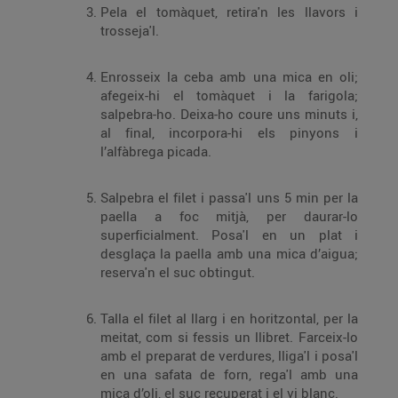
Pela el tomàquet, retira'n les llavors i
trosseja'l.
Enrosseix la ceba amb una mica en oli;
afegeix-hi el tomàquet i la farigola;
salpebra-ho. Deixa-ho coure uns minuts i,
al final, incorpora-hi els pinyons i
l’alfàbrega picada.
Salpebra el filet i passa'l uns 5 min per la
paella a foc mitjà, per daurar-lo
superficialment. Posa'l en un plat i
desglaça la paella amb una mica d’aigua;
reserva'n el suc obtingut.
Talla el filet al llarg i en horitzontal, per la
meitat, com si fessis un llibret. Farceix-lo
amb el preparat de verdures, lliga'l i posa'l
en una safata de forn, rega'l amb una
mica d’oli, el suc recuperat i el vi blanc.