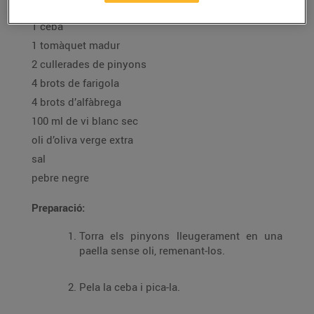
1 filet de porc d’uns 600 g
1 ceba
1 tomàquet madur
2 cullerades de pinyons
4 brots de farigola
4 brots d’alfàbrega
100 ml de vi blanc sec
oli d’oliva verge extra
sal
pebre negre
Preparació:
Torra els pinyons lleugerament en una
paella sense oli, remenant-los.
Pela la ceba i pica-la.