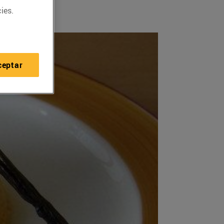
ies.
ceptar