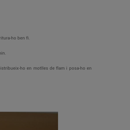
tota l’aigua i tritura-ho ben fi.
 15 min.