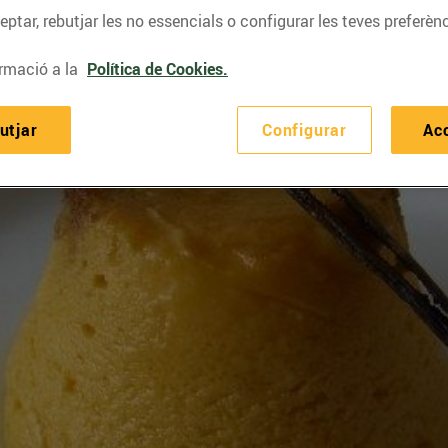
ptar, rebutjar les no essencials o configurar les teves preferènc
rmació a la
Política de Cookies.
utjar
Configurar
Ac