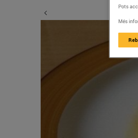
Pots acce
Més info
Reb