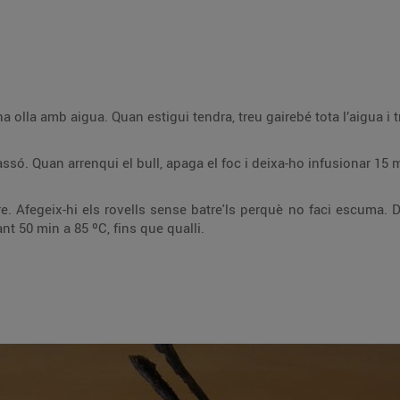
Bull la carbassa tallada a daus en una olla amb aigua. Quan estigui tendra, treu gairebé 
Posa la nata amb la vainilla en un cassó. Quan arrenqui el bull, apaga el foc i deixa-ho infusionar
 faci escuma. Distribueix-ho en motlles de flam i posa-ho en
una safata al bany maria al forn durant 50 min a 85 ºC, fins que qualli.