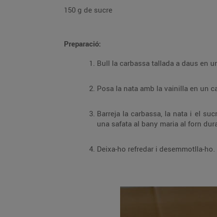
150 g de sucre
Preparació:
Barreja la carbassa, la nata i el sucre. Afegeix-hi els rovells sense batre'ls perquè no
Deixa-ho refredar i desemmotlla-ho.