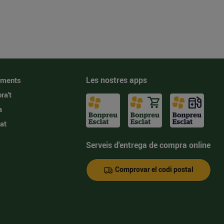
Les nostres apps
iments
ra't
a
at
Serveis d'entrega de compra online
Comprovar el codi postal