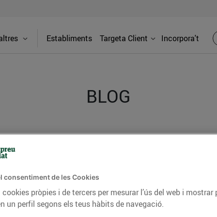
ltres
Establiments
Targeta Client
Incorpora't
BLOG
ceptes, consells nutricionals, informació d’actualitat
del nostre territori i molts altres temes.
l consentiment de les Cookies
 cookies pròpies i de tercers per mesurar l’ús del web i mostrar 
TAT
CONSELLS I HÀBITS SALUDABLES
ENERGIA
GASTRONOMIA
n un perfil segons els teus hàbits de navegació.