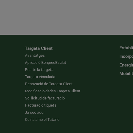
Establ
Targeta Client
Avantatges
Incorpo
Aplicació BonpreuEsclat
Energi
Fes-te la targeta
Mobilit
Targeta vinculada
Renovació de Targeta Client
Modificació dades Targeta Client
Sol·licitud de facturació
Facturació tiquets
Ja soc aquí
Cuina amb el Tatano