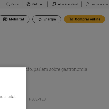
Cerca
Atenció al client
Iniciar sessió
CAT
Mobilitat
Energia
Comprar online
 sobre alimentació, parlem sobre gastronomia
publicitat
 I TRADICIONS
RECEPTES