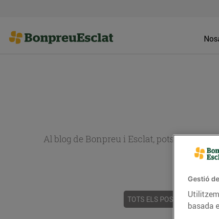
Nosa
Al blog de Bonpreu i Esclat, pots trobar re
Gestió de
Utilitzem
TOTS ELS POSTS
ACTUALI
basada e