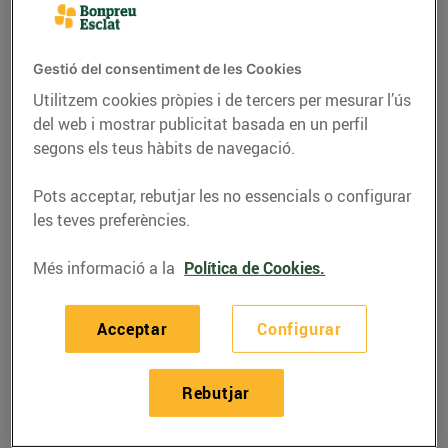
Gestió del consentiment de les Cookies
Utilitzem cookies pròpies i de tercers per mesurar l’ús
del web i mostrar publicitat basada en un perfil
segons els teus hàbits de navegació.
Pots acceptar, rebutjar les no essencials o configurar
les teves preferències.
Més informació a la
Política de Cookies.
RECEPTES
Flors de carbassó en
Acceptar
Configurar
tempura farcides de
formatge blau
Rebutjar
Recepta realitzada i gravada