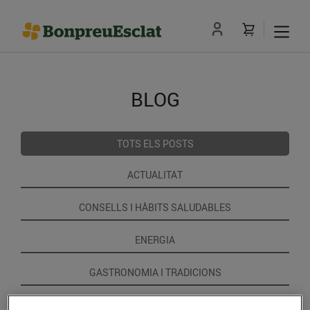
BLOG
TOTS ELS POSTS
ACTUALITAT
CONSELLS I HÀBITS SALUDABLES
ENERGIA
GASTRONOMIA I TRADICIONS
RECEPTES