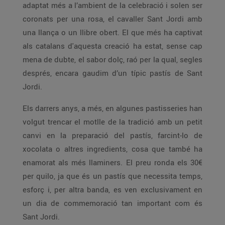
adaptat més a l’ambient de la celebració i solen ser
coronats per una rosa, el cavaller Sant Jordi amb
una llança o un llibre obert. El que més ha captivat
als catalans d'aquesta creació ha estat, sense cap
mena de dubte, el sabor dolç, raó per la qual, segles
després, encara gaudim d’un típic pastís de Sant
Jordi.
Els darrers anys, a més, en algunes pastisseries han
volgut trencar el motlle de la tradició amb un petit
canvi en la preparació del pastís, farcint-lo de
xocolata o altres ingredients, cosa que també ha
enamorat als més llaminers. El preu ronda els 30€
per quilo, ja que és un pastís que necessita temps,
esforç i, per altra banda, es ven exclusivament en
un dia de commemoració tan important com és
Sant Jordi.