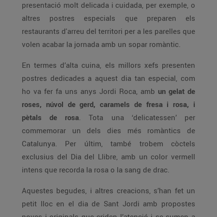
presentació molt delicada i cuidada, per exemple, o
altres postres especials que preparen els
restaurants d'arreu del territori per a les parelles que
volen acabar la jornada amb un sopar romàntic.
En termes d’alta cuina, els millors xefs presenten
postres dedicades a aquest dia tan especial, com
ho va fer fa uns anys Jordi Roca, amb
un gelat de
roses, núvol de gerd, caramels de fresa i rosa, i
pètals de rosa
. Tota una ‘delicatessen’ per
commemorar un dels dies més romàntics de
Catalunya. Per últim, també trobem còctels
exclusius del Dia del Llibre, amb un color vermell
intens que recorda la rosa o la sang de drac.
Aquestes begudes, i altres creacions, s’han fet un
petit lloc en el dia de Sant Jordi amb propostes
noves i originals que criden l’atenció i se sumen a