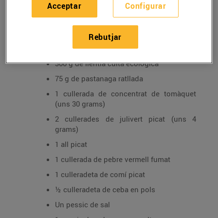
Acceptar
Configurar
Ingredients per a 4 persones:
Rebutjar
Per a les hamburgueses de llenties:
300 g de llentia cuita ecològica
75 g de pastanaga ratllada
1 cullerada de concentrat de tomàquet
(uns 30 grams)
2 cullerades de julivert picat (uns 4
grams)
1 all picat
1 cullerada de pebre vermell fumat
1 culleradeta de comí picat
½ culleradeta de ceba en pols
Un pessic de sal