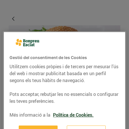
Gestió del consentiment de les Cookies
Utilitzem cookies pròpies i de tercers per mesurar l’ús
del web i mostrar publicitat basada en un perfil
segons els teus hàbits de navegació.
RECEPTES
Hamburguesa de
Pots acceptar, rebutjar les no essencials o configurar
les teves preferències.
llenties amb amanida
de col
Més informació a la
Política de Cookies.
18/d’agost/2022