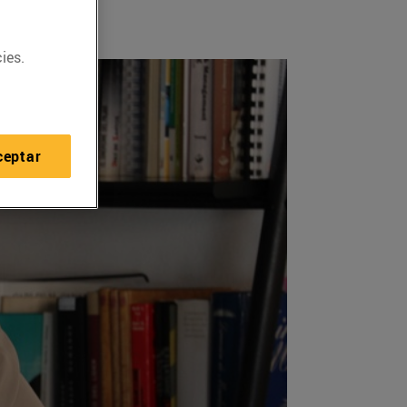
ies.
ceptar