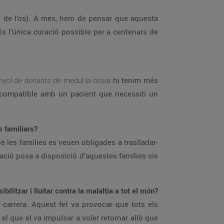
ll de l’os). A més, hem de pensar que aquesta
és l’única curació possible per a centenars de
nyol de donants de medul·la òssia
hi tenim més
i compatible amb un pacient que necessiti un
s familiars?
 les famílies es veuen obligades a traslladar-
dació posa a disposició d’aquestes famílies sis
litzar i lluitar contra la malaltia a tot el món?
carrera. Aquest fet va provocar que tots els
 el que el va impulsar a voler retornar allò que