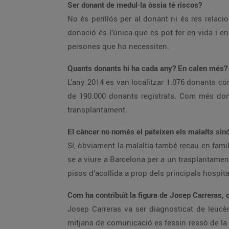
Ser donant de medul·la òssia té riscos?
No és perillós per al donant ni és res relac
donació és l’única que es pot fer en vida i e
persones que ho necessiten.
Quants donants hi ha cada any? En calen més?
L’any 2014 es van localitzar 1.076 donants c
de 190.000 donants registrats. Com més dona
transplantament.
El càncer no només el pateixen els malalts sinó
Sí, òbviament la malaltia també recau en fami
se a viure a Barcelona per a un trasplantament
pisos d’acollida a prop dels principals hospita
Com ha contribuït la figura de Josep Carreras, q
Josep Carreras va ser diagnosticat de leucè
mitjans de comunicació es fessin ressò de la ma