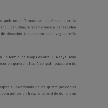
nics amb nous fàrmacs antileucèmics o en la
nt, i, per últim, la recerca bàsica, per estudiar
em de descobrir tractaments cada vegada més
n un termini de temps d’entre 3 i 4 anys. Avui
ncer en general s’haurà vençut i passarem de
spitals universitaris de les quatre províncies
s, com pot ser un trasplantament de donant no