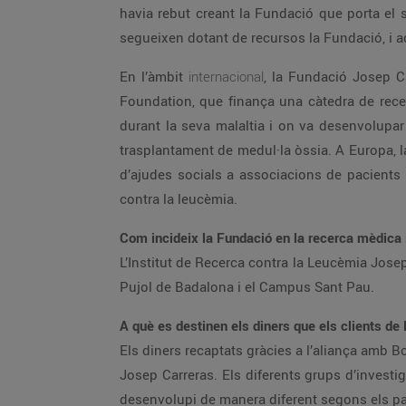
havia rebut creant la Fundació que porta el se
segueixen dotant de recursos la Fundació, i aqu
En l’àmbit
internacional
, la Fundació Josep C
Foundation, que finança una càtedra de rece
durant la seva malaltia i on va desenvolupar
trasplantament de medul·la òssia. A Europa, l
d’ajudes socials a associacions de pacients i
contra la leucèmia.
Com incideix la Fundació en la recerca mèdica i 
L’Institut de Recerca contra la Leucèmia Jos
Pujol de Badalona i el Campus Sant Pau.
A què es destinen els diners que els clients de 
Els diners recaptats gràcies a l’aliança amb B
Josep Carreras. Els diferents grups d’investiga
desenvolupi de manera diferent segons els pac