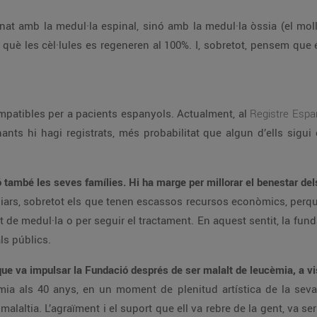
ionat amb la medul·la espinal, sinó amb la medul·la òssia (el mo
n què les cèl·lules es regeneren al 100%. I, sobretot, pensem que 
ompatibles per a pacients espanyols. Actualment, al
Registre Espa
nts hi hagi registrats, més probabilitat que algun d’ells sigu
 també les seves famílies. Hi ha marge per millorar el benestar del
liars, sobretot els que tenen escassos recursos econòmics, perquè
 de medul·la o per seguir el tractament. En aquest sentit, la fun
ls públics.
ue va impulsar la Fundació després de ser malalt de leucèmia, a visibi
mia als 40 anys, en un moment de plenitud artística de la seva 
laltia. L’agraïment i el suport que ell va rebre de la gent, va ser