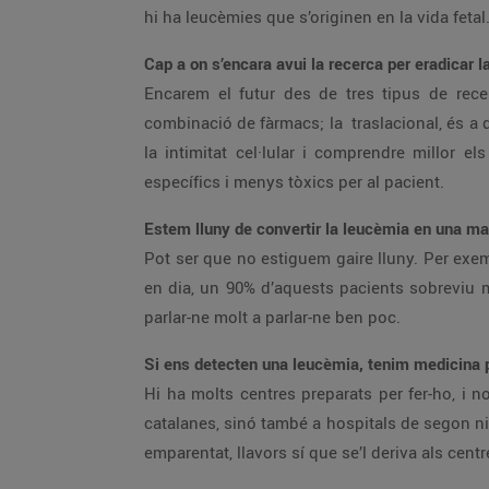
hi ha leucèmies que s’originen en la vida fetal
Cap a on s’encara avui la recerca per eradicar l
Encarem el futur des de tres tipus de rece
combinació de fàrmacs; la traslacional, és a dir
la intimitat cel·lular i comprendre millor
específics i menys tòxics per al pacient.
Estem lluny de convertir la leucèmia en una m
Pot ser que no estiguem gaire lluny. Per exem
en dia, un 90% d’aquests pacients sobreviu 
parlar-ne molt a parlar-ne ben poc.
Si ens detecten una leucèmia, tenim medicina p
Hi ha molts centres preparats per fer-ho, i n
catalanes, sinó també a hospitals de segon n
emparentat, llavors sí que se’l deriva als centr