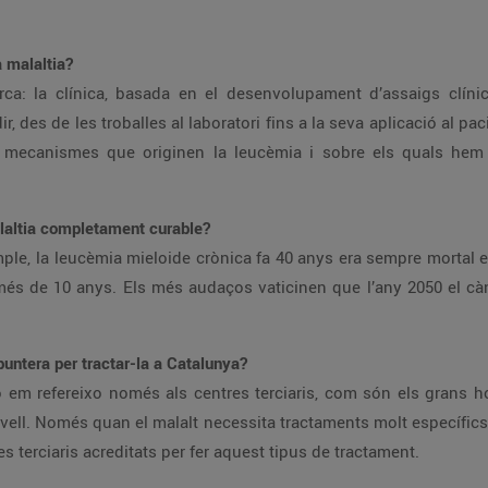
.
a malaltia?
rca: la clínica, basada en el desenvolupament d’assaigs clí
, des de les troballes al laboratori fins a la seva aplicació al pacie
 els mecanismes que originen la leucèmia i sobre els quals h
alaltia completament curable?
ple, la leucèmia mieloide crònica fa 40 anys era sempre mortal e
més de 10 anys. Els més audaços vaticinen que l’any 2050 el cà
untera per tractar-la a Catalunya?
o em refereixo només als centres terciaris, com són els grans ho
ivell. Només quan el malalt necessita tractaments molt específic
es terciaris acreditats per fer aquest tipus de tractament.