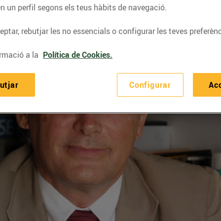
n un perfil segons els teus hàbits de navegació.
ptar, rebutjar les no essencials o configurar les teves preferènc
rmació a la
Política de Cookies.
utjar
Configurar
Ac