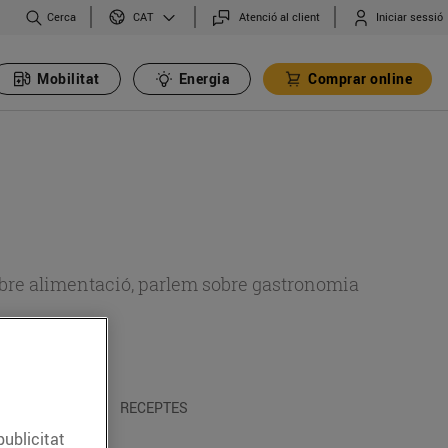
Cerca
Atenció al client
Iniciar sessió
CAT
Mobilitat
Energia
Comprar online
 sobre alimentació, parlem sobre gastronomia
 I TRADICIONS
RECEPTES
publicitat