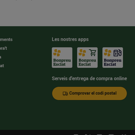
Les nostres apps
iments
ra't
a
at
Serveis d'entrega de compra online
Comprovar el codi postal