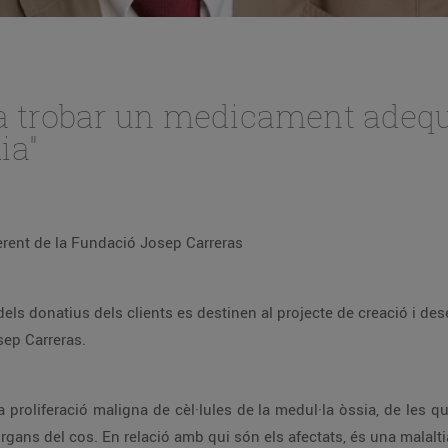
r a trobar un medicament adequ
ia"
ent de la Fundació Josep Carreras
 dels donatius dels clients es destinen al projecte de creació i 
sep Carreras.
proliferació maligna de cèl·lules de la medul·la òssia, de les qu
 òrgans del cos. En relació amb qui són els afectats, és una malalti