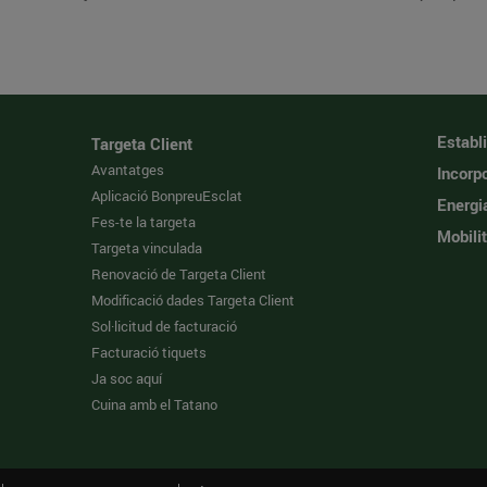
Establ
Targeta Client
Avantatges
Incorpo
Aplicació BonpreuEsclat
Energi
Fes-te la targeta
Mobilit
Targeta vinculada
Renovació de Targeta Client
Modificació dades Targeta Client
Sol·licitud de facturació
Facturació tiquets
Ja soc aquí
Cuina amb el Tatano