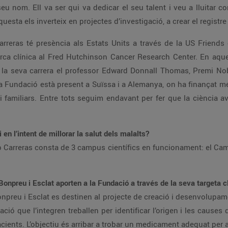
u nom. Ell va ser qui va dedicar el seu talent i veu a lluitar co
esta els inverteix en projectes d’investigació, a crear el registr
arreras té presència als Estats Units a través de la US Friends
rca clínica al Fred Hutchinson Cancer Research Center. En aques
 la seva carrera el professor Edward Donnall Thomas, Premi Nob
a Fundació està present a Suïssa i a Alemanya, on ha finançat mé
 familiars. Entre tots seguim endavant per fer que la ciència a
en l’intent de millorar la salut dels malalts?
ep Carreras consta de 3 campus científics en funcionament: el Ca
Bonpreu i Esclat aporten a la Fundació a través de la seva targeta c
onpreu i Esclat es destinen al projecte de creació i desenvolupam
ció que l’integren treballen per identificar l’origen i les causes
ients. L’objectiu és arribar a trobar un medicament adequat per 