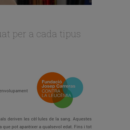
at per a cada tipus
desenvolupament
als deriven les cèl·lules de la sang. Aquestes
a que pot aparèixer a qualsevol edat. Fins i tot