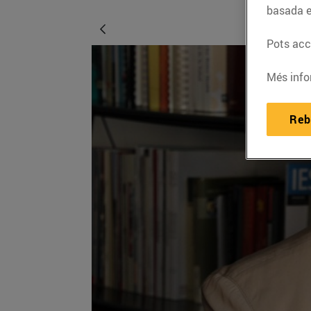
basada e
Pots acce
Més info
Reb