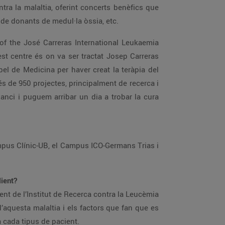
ntra la malaltia, oferint concerts benèfics que
e de donants de medul·la òssia, etc.
 of the José Carreras International Leukaemia
t centre és on va ser tractat Josep Carreras
el de Medicina per haver creat la teràpia del
s de 950 projectes, principalment de recerca i
vanci i puguem arribar un dia a trobar la cura
mpus Clínic-UB, el Campus ICO-Germans Trias i
lient?
ent de l’Institut de Recerca contra la Leucèmia
 d’aquesta malaltia i els factors que fan que es
a cada tipus de pacient.