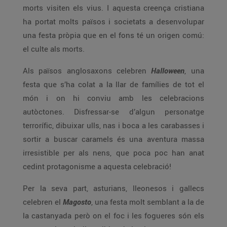
morts visiten els vius. I aquesta creença cristiana
ha portat molts països i societats a desenvolupar
una festa pròpia que en el fons té un origen comú:
el culte als morts.
Als països anglosaxons celebren
Halloween
, una
festa que s’ha colat a la llar de famílies de tot el
món i on hi conviu amb les celebracions
autòctones. Disfressar-se d’algun personatge
terrorífic, dibuixar ulls, nas i boca a les carabasses i
sortir a buscar caramels és una aventura massa
irresistible per als nens, que poca poc han anat
cedint protagonisme a aquesta celebració!
Per la seva part, asturians, lleonesos i gallecs
celebren el
Magosto
, una festa molt semblant a la de
la castanyada però on el foc i les fogueres són els