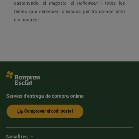
castanyada, el
magosto
, el
Halloween
i totes les
festes que serveixen d’excusa per trobar-nos amb
els nostres!
Serveis d'entrega de compra online
Comprovar el codi postal
Nosaltres