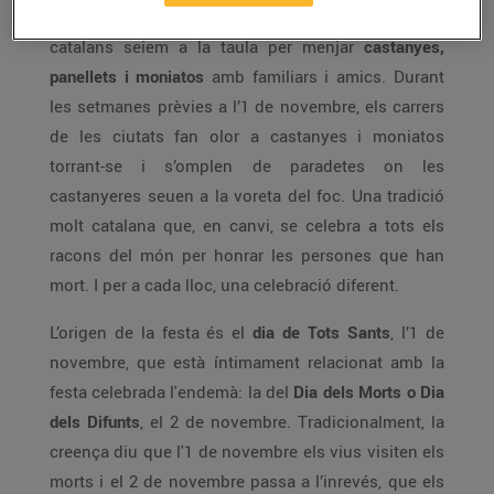
La nit abans de Tots Sants, el 31 d’octubre, els
catalans seiem a la taula per menjar
castanyes,
panellets i moniatos
amb familiars i amics. Durant
les setmanes prèvies a l’1 de novembre, els carrers
de les ciutats fan olor a castanyes i moniatos
torrant-se i s’omplen de paradetes on les
castanyeres seuen a la voreta del foc. Una tradició
molt catalana que, en canvi, se celebra a tots els
racons del món per honrar les persones que han
mort. I per a cada lloc, una celebració diferent.
L’origen de la festa és el
dia de Tots Sants
, l’1 de
novembre, que està íntimament relacionat amb la
festa celebrada l'endemà: la del
Dia dels Morts o Dia
dels Difunts
, el 2 de novembre. Tradicionalment, la
creença diu que l'1 de novembre els vius visiten els
morts i el 2 de novembre passa a l’inrevés, que els