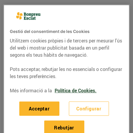
Gestió del consentiment de les Cookies
Utilitzem cookies pròpies i de tercers per mesurar l’ús
del web i mostrar publicitat basada en un perfil
segons els teus hàbits de navegació.
Pots acceptar, rebutjar les no essencials o configurar
les teves preferències.
GASTRONOMIA I TRADICIONS
Més informació a la
Política de Cookies.
La castanyada, una
festa tradicional
Acceptar
Configurar
28/d’octubre/2015
Rebutjar