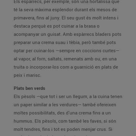
Els espàrrecs, per exemple, són una hortalissa que
té la seva màxima esplendor durant els mesos de
primavera, fins al juny. El seu gust és molt intens i
destaca perquè es pot cuinar a la brasa o
acompanyar un guisat. Amb espàrrecs bladers pots
preparar una crema suau i tèbia, però també pots
optar per cuinar-los —sempre en coccions curtes—
al vapor, al forn, saltats, remenats amb ou, en una
truita o incorporar-los com a guarnició en plats de
peix i marisc.
Plats ben verds
Els pèsols —que tot i ser un llegum, a la cuina tenen
un paper similar a les verdures— també ofereixen
moltes possibilitats, des d'una crema fins a un
hummus. Els pèsols, com també les faves, si són
molt tendres, fins i tot es poden menjar crus. Si