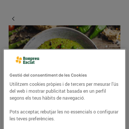
Gestió del consentiment de les Cookies
CONSELLS I HÀBITS SALUDABLES
Utilitzem cookies pròpies i de tercers per mesurar l’ús
del web i mostrar publicitat basada en un perfil
La primavera omple de
segons els teus hàbits de navegació.
colors els plats
Pots acceptar, rebutjar les no essencials o configurar
31/de març/2022
les teves preferències.