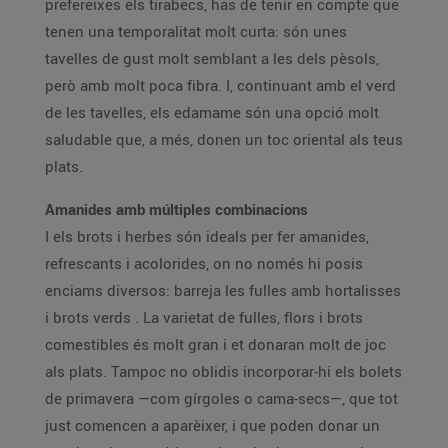
prefereixes els tirabecs, has de tenir en compte que
tenen una temporalitat molt curta: són unes
tavelles de gust molt semblant a les dels pèsols,
però amb molt poca fibra. I, continuant amb el verd
de les tavelles, els edamame són una opció molt
saludable que, a més, donen un toc oriental als teus
plats.
Amanides amb múltiples combinacions
I els brots i herbes són ideals per fer amanides,
refrescants i acolorides, on no només hi posis
enciams diversos: barreja les fulles amb hortalisses
i brots verds . La varietat de fulles, flors i brots
comestibles és molt gran i et donaran molt de joc
als plats. Tampoc no oblidis incorporar-hi els bolets
de primavera —com gírgoles o cama-secs—, que tot
just comencen a aparèixer, i que poden donar un