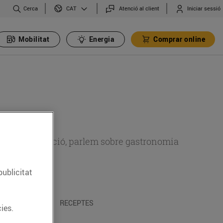
Cerca
Atenció al client
Iniciar sessió
CAT
Mobilitat
Energia
Comprar online
 sobre alimentació, parlem sobre gastronomia
publicitat
 I TRADICIONS
RECEPTES
ies.