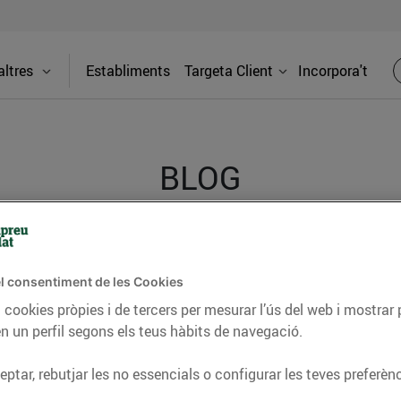
ltres
Establiments
Targeta Client
Incorpora't
BLOG
ceptes, consells nutricionals, informació d’actualitat
l consentiment de les Cookies
del nostre territori i molts altres temes.
 cookies pròpies i de tercers per mesurar l’ús del web i mostrar 
n un perfil segons els teus hàbits de navegació.
TAT
CONSELLS I HÀBITS SALUDABLES
ENERGIA
GASTRONOMIA
ptar, rebutjar les no essencials o configurar les teves preferènc