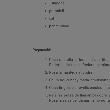
1 llimona
porradell
sal
pebre blanc
Preparació:
Posa una olla al foc amb dos litres 
Retira'ls i deixa'ls refredar uns minu
Posa la mantega a fondre.
En un bol al bany maria, emulsiona el
Quan tinguis els rovells emulsonats,
Pela les potes de llamàntol i obre'l
Posa la salsa pel damunt amb porrade