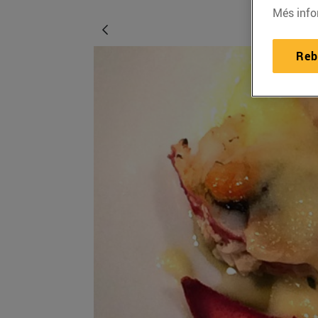
Més info
Reb