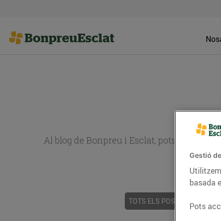
Nosa
Al blog de Bonpreu i Esclat, pots trobar re
Gestió de
Utilitzem
basada e
TOTS ELS POSTS
ACTUALI
Pots acce