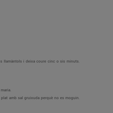
ls llamàntols i deixa coure cinc o sis minuts.
 maria.
 un plat amb sal gruixuda perquè no es moguin.