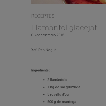
RECEPTES
Llamàntol glacejat
01/de desembre/2015
Xef: Pep Nogué
Ingredients:
2 llamàntols
1 kg de sal gruixuda
5 rovells d'ou
500 g de mantega