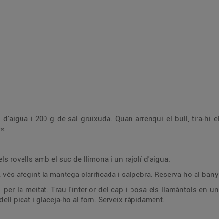
d'aigua i 200 g de sal gruixuda. Quan arrenqui el bull, tira-hi e
ts.
s rovells amb el suc de llimona i un rajolí d'aigua.
 vés afegint la mantega clarificada i salpebra. Reserva-ho al bany
s per la meitat. Trau l'interior del cap i posa els llamàntols en
ll picat i glaceja-ho al forn. Serveix ràpidament.