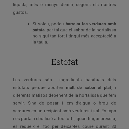
líquida, més o menys densa, segons els nostres
gustos.
Si voleu, podeu
barrejar les verdures amb
patata
, per tal que el sabor de la hortalissa
no sigui tan fort i tingui més acceptació a
la taula.
Estofat
Les verdures són ingredients habituals dels
estofats perquè aporten
molt de sabor al plat
, i
diferents matisos depenent de la hortalissa que fem
servir. S’ha de posar 1 cm d’aigua o brou de
verdures en un recipient amb verdures i sal. Es tapa
i es porta a ebullició a foc fort i, quan tingui pressió,
es redueix el foc per deixar-les coure durant 30