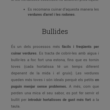
Es recomana cuinar d’aquesta manera les
verdures d’arrel i les rodones
.
Bullides
És un dels processos més
fàcils i freqüents per
cuinar verdures
. Es tracta de cobrir-les amb aigua i
bullir-les a foc fort una estona, fins que es tornin
toves (cada hortalissa té un temps diferent
depenent de la mida i el gruix). Les verdures
queden més toves i són ideals perquè els petits
en
puguin menjar sense problemes.
A més, com que
perden una mica el seu sabor, es pot fer servir el
bullit per
introduir hortalisses de gust més fort
a la
taula.