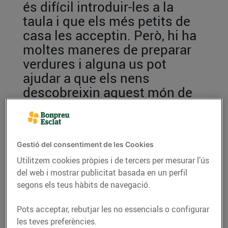
és difícil introduir-les a la
taula i que els més petits de
casa les acceptin. Però, hi ha
moltes maneres de preparar
verdures i alguna us pot
ajudar a que els nens
descobreixin aquest món de
sabors
04/de gener/2020
Gestió del consentiment de les Cookies
Utilitzem cookies pròpies i de tercers per mesurar l’ús
Tot i que sabem que les propietats i els beneficis de
del web i mostrar publicitat basada en un perfil
les verdures són
molt importants per al
segons els teus hàbits de navegació.
funcionament
del nostre organisme, poden ser
avorrides si les mengem sense cap canvi. Per altra
Pots acceptar, rebutjar les no essencials o configurar
les teves preferències.
banda, es tracta d’aliments que normalment tenen