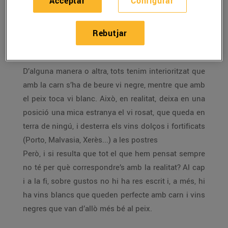
Acceptar
Configurar
Per a la carn, vi negre i, per al peix vi blanc. Segur?
No necessàriament, per això et proposem maridatges
Rebutjar
que s’allunyen dels cànons establerts i que et
permeten descobrir combinacions inesperades.
D’alguna manera o altra, tots tenim interioritzat que
amb la carn s’ha de beure vi negre, mentre que amb
el peix toca vi blanc. Això, en realitat, deixa en una
posició una mica estranya el vi rosat, que queda en
terra de ningú, i desterra els vins dolços i fortificats
(Porto, Malvasia, Xerès...) a les postres
Però, i si resulta que tot el que hem pensat sempre
no té per què correspondre’s amb la realitat? Al cap
i a la fi, sobre gustos no hi ha res escrit i, a més, hi
ha vins blancs que queden perfecte amb carn i vins
negres que van d’allò més bé al peix.