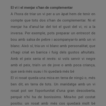
El vi i el menjar s’han de complementar
A l’hora de triar un vi per a un àpat hem de tenir en
compte que tots dos s’han de complementar. Ni el
menjar ha d’anul·lar del tot el gust del vi, ni a la
inversa. Per exemple, pots preparar un entrecot de
bou amb salsa de pebre i acompanyar-lo amb un vi
blanc. Això sí, tria un vi blanc amb personalitat, que
s’hagi criat en barrica i fuig dels gustos afruitats.
Amb el peix seria el revés: si vols servir vi negre
amb el peix, tria’n un de jove o amb poca criança,
que serà més suau i hi quedarà més bé
El vi rosat queda una mica en terra de ningú o, més
ben dit, en terra de tots. Un maridatge amb un vi
rosat pot ser l'oportunitat d'una gran descoberta,
perquè n’hi ha de boníssims. Mira-ho pel costat
positiu: un rosat amb més cos quedarà molt bé