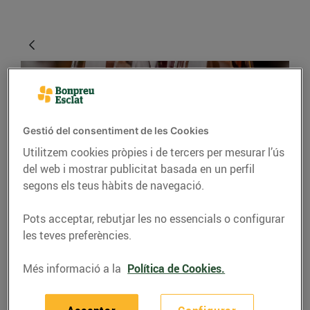
Gestió del consentiment de les Cookies
Utilitzem cookies pròpies i de tercers per mesurar l’ús
del web i mostrar publicitat basada en un perfil
segons els teus hàbits de navegació.
CONSELLS I HÀBITS SALUDABLES
Pots acceptar, rebutjar les no essencials o configurar
Maridatges que no
les teves preferències.
t'esperaves
Més informació a la
Política de Cookies.
03/de setembre/2020