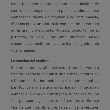
molts plats ben saborosos, com cebes farcides de
carn, unes albergínies al forn plenes verdures o uns
carbassons farcits de tonyina! D'aquesta manera,
s'aconsegueix un plat molt complet, on la verdura
és la gran protagonista. Aquesta opció també et
permetrà, si vols, jugar amb diferents salses
d'acompanyament per adaptar-les als gustos de
tota la família.
La suavitat del confitat
El confitat és una alternativa ideal per a la verdura
fregida: es tracta de cuinar una o més verdures en
oli abundant i a foc molt suau, fins que estigui tot
ben tou, de manera que no es fregeixi. Tingues en
compte que s'ha de començar a cuinar des de l'oli
fred per aconseguir una cocció molt suau. És una
tècnica que normalment es fa servir per a verdures