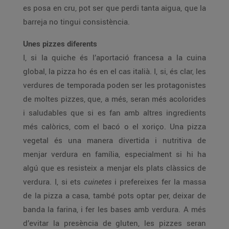
es posa en cru, pot ser que perdi tanta aigua, que la
barreja no tingui consistència.
Unes pizzes diferents
I, si la quiche és l’aportació francesa a la cuina
global, la pizza ho és en el cas italià. I, si, és clar, les
verdures de temporada poden ser les protagonistes
de moltes pizzes, que, a més, seran més acolorides
i saludables que si es fan amb altres ingredients
més calòrics, com el bacó o el xoriço. Una pizza
vegetal és una manera divertida i nutritiva de
menjar verdura en família, especialment si hi ha
algú que es resisteix a menjar els plats clàssics de
verdura. I, si ets
cuinetes
i prefereixes fer la massa
de la pizza a casa, també pots optar per, deixar de
banda la farina, i fer les bases amb verdura. A més
d’evitar la presència de gluten, les pizzes seran