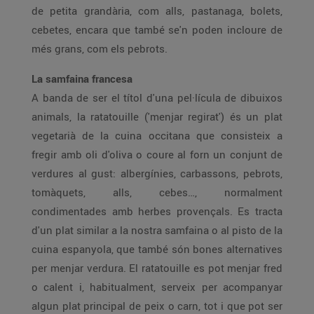
de petita grandària, com alls, pastanaga, bolets,
cebetes, encara que també se'n poden incloure de
més grans, com els pebrots.
La samfaina francesa
A banda de ser el títol d'una pel·lícula de dibuixos
animals, la ratatouille ('menjar regirat') és un plat
vegetarià de la cuina occitana que consisteix a
fregir amb oli d'oliva o coure al forn un conjunt de
verdures al gust: albergínies, carbassons, pebrots,
tomàquets, alls, cebes…, normalment
condimentades amb herbes provençals. Es tracta
d'un plat similar a la nostra samfaina o al pisto de la
cuina espanyola, que també són bones alternatives
per menjar verdura. El ratatouille es pot menjar fred
o calent i, habitualment, serveix per acompanyar
algun plat principal de peix o carn, tot i que pot ser