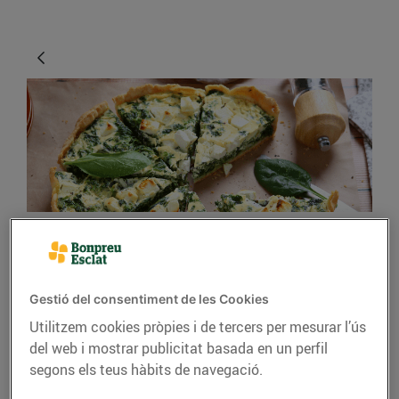
CONSELLS I HÀBITS SALUDABLES
Menjar verdures és
Gestió del consentiment de les Cookies
divertit!
Utilitzem cookies pròpies i de tercers per mesurar l’ús
del web i mostrar publicitat basada en un perfil
05/de febrer/2021
segons els teus hàbits de navegació.