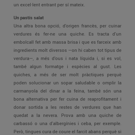
un excel·lent entrant per sí mateix.
Un pastís salat
Una altra bona opció, d'origen francès, per cuinar
verdures és fer-ne una quiche. Es tracta d'un
embolcall fet amb massa brisa i que es farceix amb
ingredients molt diversos —on hi caben tot tipus de
verdura—, a més d'ous i nata líquida i, si es vol,
també algun formatge i espècies al gust. Les
quiches, a més de ser molt pràctiques perquè
poden solucionar un sopar saludable o omplir la
carmanyola del dinar a la feina, també són una
bona alternativa per fer cuina de reaprofitament i
donar sortida a les restes de verdures que han
quedat a la nevera. Prova amb una quiche de
carbassó o una d'albergínies i ceba, per exemple.
Però, tingues cura de coure el farcit abans perquè si