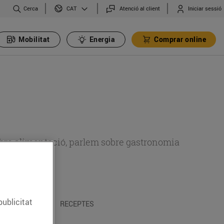
Cerca
Atenció al client
Iniciar sessió
CAT
Mobilitat
Energia
Comprar online
 sobre alimentació, parlem sobre gastronomia
publicitat
 I TRADICIONS
RECEPTES