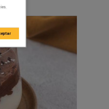
ies.
ceptar