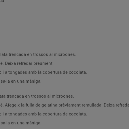
ca
lata trencada en trossos al microones.
 bé. Deixa refredar breument
oc i a tongades amb la cobertura de xocolata.
posa-la en una màniga.
ata trencada en trossos al microones.
 bé. Afegeix la fulla de gelatina prèviament remullada. Deixa refre
oc i a tongades amb la cobertura de xocolata.
posa-la en una màniga.