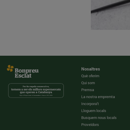
Nosaltres
Què oferim
Qui som
Premsa
La nostra empremta
Incorpora't
Lloguem locals
Busquem nous locals
Proveïdors