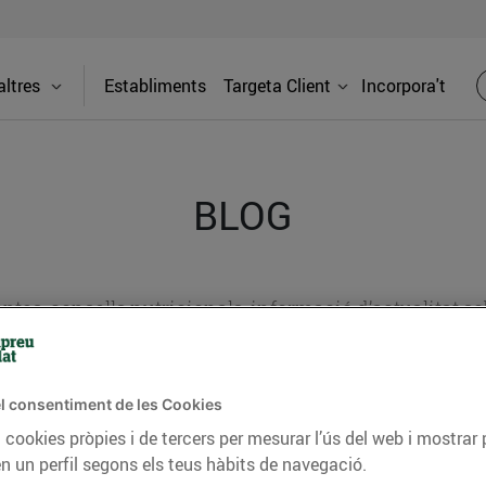
ltres
Establiments
Targeta Client
Incorpora't
BLOG
ceptes, consells nutricionals, informació d’actualitat
del nostre territori i molts altres temes.
l consentiment de les Cookies
 cookies pròpies i de tercers per mesurar l’ús del web i mostrar 
TAT
CONSELLS I HÀBITS SALUDABLES
ENERGIA
GASTRONOMIA
n un perfil segons els teus hàbits de navegació.