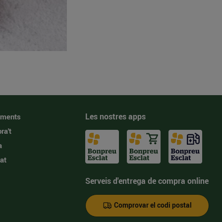
Les nostres apps
iments
ra't
a
at
Serveis d'entrega de compra online
Comprovar el codi postal