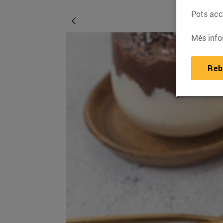
Pots acce
Més info
Reb