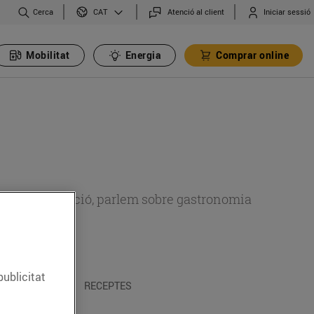
Cerca
Atenció al client
Iniciar sessió
CAT
Mobilitat
Energia
Comprar online
 sobre alimentació, parlem sobre gastronomia
publicitat
 I TRADICIONS
RECEPTES