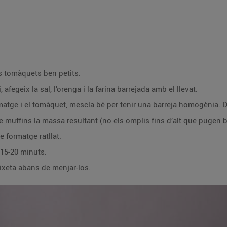
els tomàquets ben petits.
li, afegeix la sal, l’orenga i la farina barrejada amb el llevat.
matge i el tomàquet, mescla bé per tenir una barreja homogènia. D
 muffins la massa resultant (no els omplis fins d’alt que pugen b
 formatge ratllat.
 15-20 minuts.
eixeta abans de menjar-los.