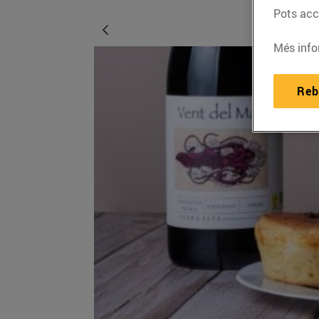
Pots acce
Més info
Reb