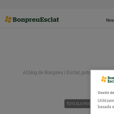
Nosa
Al blog de Bonpreu i Esclat, pots trobar re
Gestió de
Utilitzem
TOTS ELS POSTS
ACTUALI
basada e