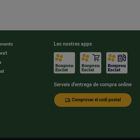
Les nostres apps
iments
ra't
a
at
Serveis d'entrega de compra online
Comprovar el codi postal