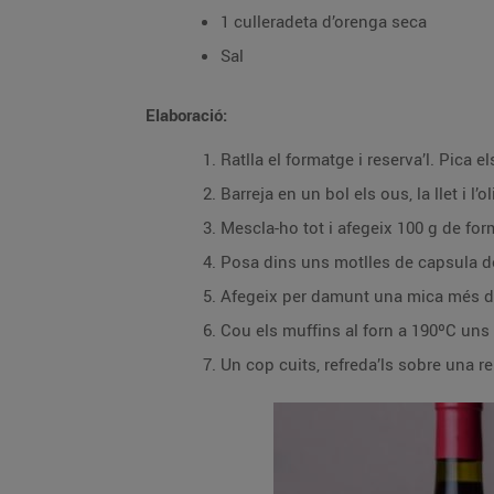
1 culleradeta d’orenga seca
Sal
Elaboració:
Ratlla el formatge i reserva’l. Pica 
Barreja en un bol els ous, la llet i l’o
Mescla-ho tot i afegeix 100 g de for
Posa dins uns motlles de capsula de
Afegeix per damunt una mica més de
Cou els muffins al forn a 190ºC uns
Un cop cuits, refreda’ls sobre una r