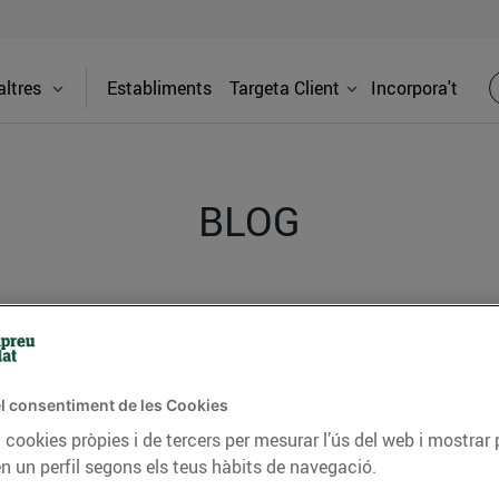
ltres
Establiments
Targeta Client
Incorpora't
BLOG
ceptes, consells nutricionals, informació d’actualitat
del nostre territori i molts altres temes.
l consentiment de les Cookies
 cookies pròpies i de tercers per mesurar l’ús del web i mostrar 
TAT
CONSELLS I HÀBITS SALUDABLES
ENERGIA
GASTRONOMIA
n un perfil segons els teus hàbits de navegació.