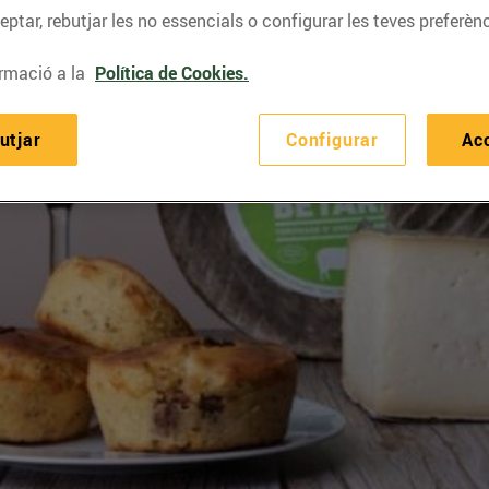
ptar, rebutjar les no essencials o configurar les teves preferènc
rmació a la
Política de Cookies.
utjar
Configurar
Ac