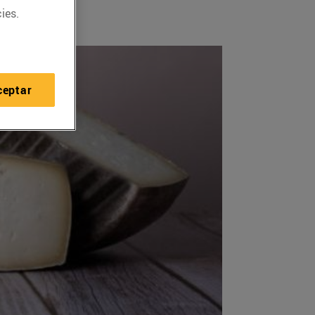
ies.
ceptar