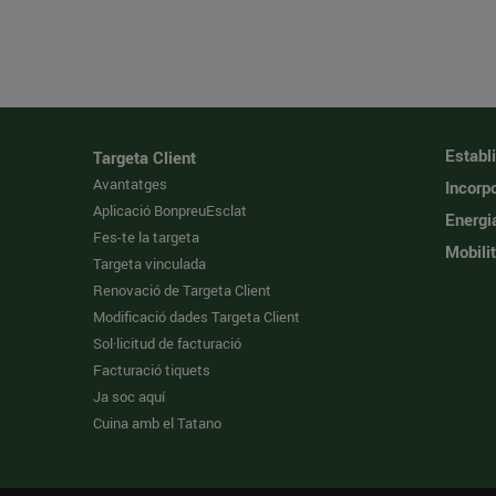
Establ
Targeta Client
Avantatges
Incorpo
Aplicació BonpreuEsclat
Energi
Fes-te la targeta
Mobilit
Targeta vinculada
Renovació de Targeta Client
Modificació dades Targeta Client
Sol·licitud de facturació
Facturació tiquets
Ja soc aquí
Cuina amb el Tatano