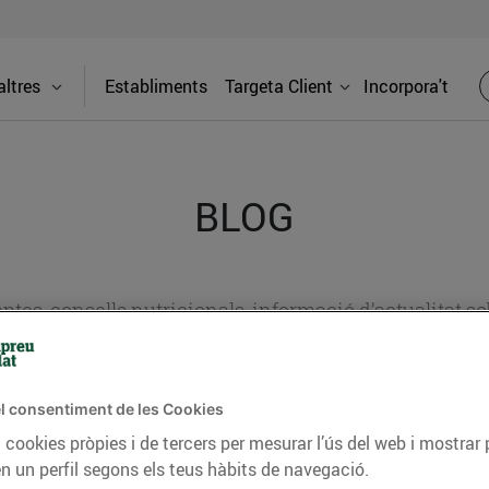
ltres
Establiments
Targeta Client
Incorpora't
BLOG
ceptes, consells nutricionals, informació d’actualitat
del nostre territori i molts altres temes.
l consentiment de les Cookies
 cookies pròpies i de tercers per mesurar l’ús del web i mostrar 
TAT
CONSELLS I HÀBITS SALUDABLES
ENERGIA
GASTRONOMIA
n un perfil segons els teus hàbits de navegació.