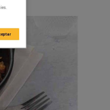
ies.
ceptar