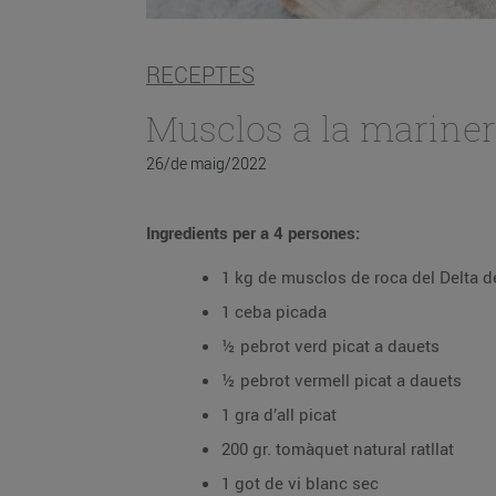
RECEPTES
Musclos a la marine
26/de maig/2022
Ingredients per a 4 persones:
1 kg de musclos de roca del Delta de
1 ceba picada
½ pebrot verd picat a dauets
½ pebrot vermell picat a dauets
1 gra d’all picat
200 gr. tomàquet natural ratllat
1 got de vi blanc sec