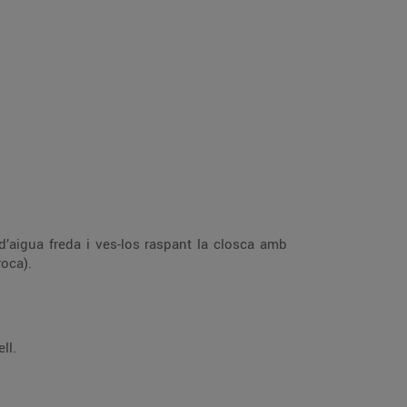
d’aigua freda i ves-los raspant la closca amb
roca).
ll.