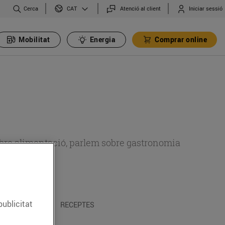
Cerca
Atenció al client
Iniciar sessió
CAT
Mobilitat
Energia
Comprar online
 sobre alimentació, parlem sobre gastronomia
publicitat
 I TRADICIONS
RECEPTES