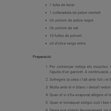
1 fulla de llorer
1 culleradeta de pebre vermell
Un polsim de pebre negre
Un polsim de sal
10 fulles de julivert
oli d'oliva verge extra
Preparació:
Per començar neteja els musclos. L
l’ajuda d’un ganivet. A continuació,
Sofregeix la ceba i l’all amb l’oli i e
Mulla amb el vi blanc i deixa’l reduir
Quan el vi s’ha evaporat afegeix el t
Quan el tomàquet estigui cuit i ben r
Deixa que s’obrin lleugerament, un pa