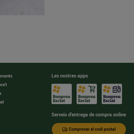
Les nostres apps
iments
ra't
a
at
Serveis d'entrega de compra online
Comprovar el codi postal