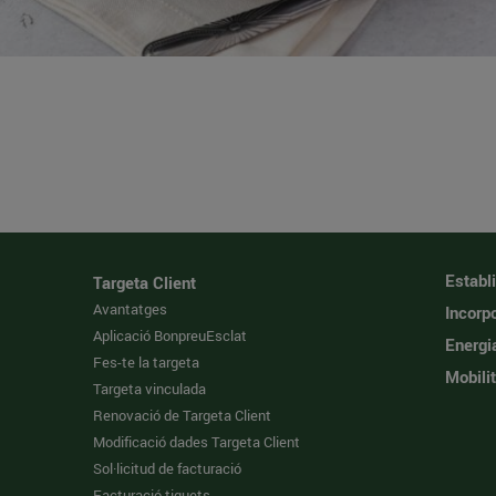
Establ
Targeta Client
Avantatges
Incorpo
Aplicació BonpreuEsclat
Energi
Fes-te la targeta
Mobilit
Targeta vinculada
Renovació de Targeta Client
Modificació dades Targeta Client
Sol·licitud de facturació
Facturació tiquets