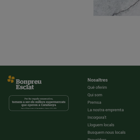
Nosaltres
Què oferim
Qui som
Premsa
La nostra empremta
Incorpora't
Lloguem locals
Busquem nous locals
Proveïdors