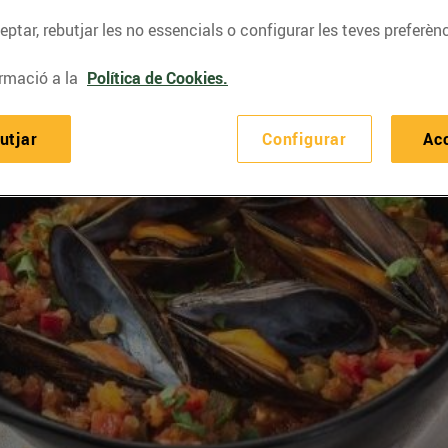
ptar, rebutjar les no essencials o configurar les teves preferènc
rmació a la
Política de Cookies.
utjar
Configurar
Ac