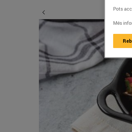
Pots acce
Més info
Reb