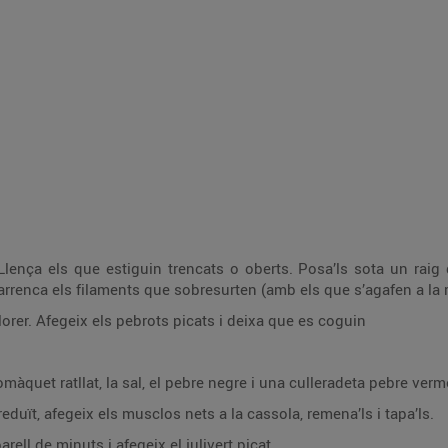
lença els que estiguin trencats o oberts. Posa’ls sota un raig 
 arrenca els filaments que sobresurten (amb els que s’agafen a la 
l llorer. Afegeix els pebrots picats i deixa que es coguin
omàquet ratllat, la sal, el pebre negre i una culleradeta pebre verme
eduït, afegeix els musclos nets a la cassola, remena’ls i tapa’ls.
rell de minuts i afegeix el julivert picat.