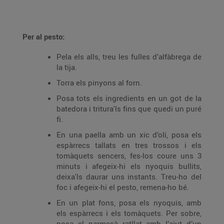
Per al pesto:
Pela els alls, treu les fulles d’alfàbrega de
la tija.
Torra els pinyons al forn.
Posa tots els ingredients en un got de la
batedora i tritura'ls fins que quedi un puré
fi.
En una paella amb un xic d’oli, posa els
espàrrecs tallats en tres trossos i els
tomàquets sencers, fes-los coure uns 3
minuts i afegeix-hi els nyoquis bullits,
deixa'ls daurar uns instants. Treu-ho del
foc i afegeix-hi el pesto, remena-ho bé.
En un plat fons, posa els nyoquis, amb
els espàrrecs i els tomàquets. Per sobre,
posa el parmesà ratllat amb l’ajut d’un