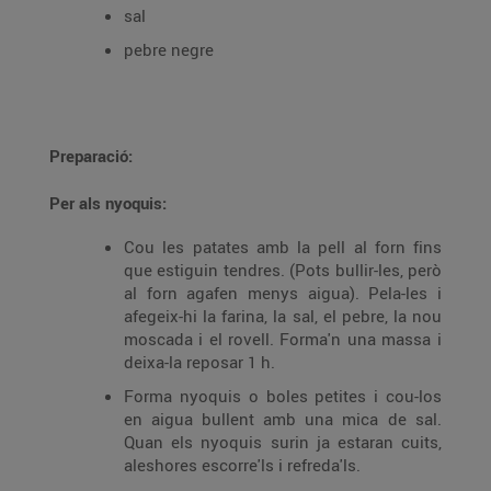
sal
pebre negre
Preparació:
Per als nyoquis:
Cou les patates amb la pell al forn fins
que estiguin tendres. (Pots bullir-les, però
al forn agafen menys aigua). Pela-les i
afegeix-hi la farina, la sal, el pebre, la nou
moscada i el rovell. Forma'n una massa i
deixa-la reposar 1 h.
Forma nyoquis o boles petites i cou-los
en aigua bullent amb una mica de sal.
Quan els nyoquis surin ja estaran cuits,
aleshores escorre'ls i refreda'ls.