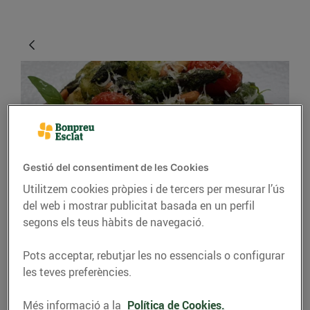
Gestió del consentiment de les Cookies
Utilitzem cookies pròpies i de tercers per mesurar l’ús
RECEPTES
del web i mostrar publicitat basada en un perfil
segons els teus hàbits de navegació.
Nyoquis de patata amb
pesto, espàrrecs i
Pots acceptar, rebutjar les no essencials o configurar
cirerols
les teves preferències.
17/d’abril/2020
Més informació a la
Política de Cookies.