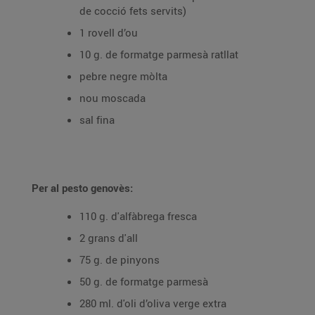
de cocció fets servits)
1 rovell d’ou
10 g. de formatge parmesà ratllat
pebre negre mòlta
nou moscada
sal fina
Per al pesto genovès:
110 g. d'alfàbrega fresca
2 grans d'all
75 g. de pinyons
50 g. de formatge parmesà
280 ml. d'oli d’oliva verge extra