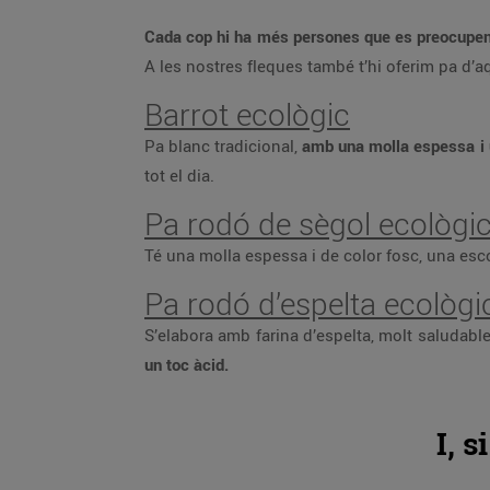
Cada cop hi ha més persones que es preocupen 
A les nostres fleques també t’hi oferim pa d’aq
Barrot ecològic
Pa blanc tradicional,
amb una molla espessa i 
tot el dia.
Pa rodó de sègol ecològi
Té una molla espessa i de color fosc, una esco
Pa rodó d’espelta ecològi
S’elabora amb farina d’espelta, molt saludable
un toc àcid.
I, 