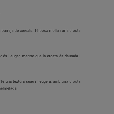
.
a barreja de cereals. Té poca molla i una crosta
ior és lleuger, mentre que la crosta és daurada i
.
Té una textura suau i lleugera
, amb una crosta
melmelada.