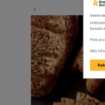
Gestió de
Utilitzem
basada e
Pots acce
Més info
Reb