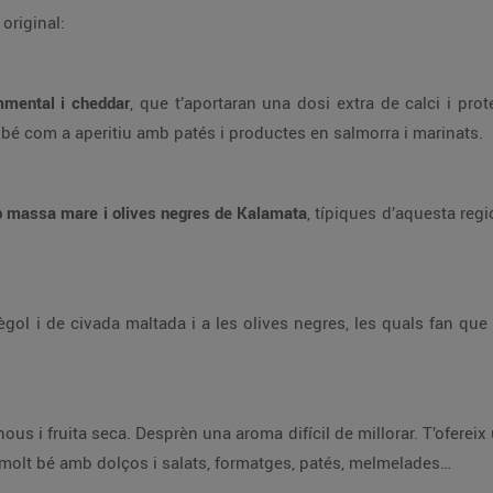
original:
mmental i cheddar
, que t’aportaran una dosi extra de calci i pr
 bé com a aperitiu amb patés i productes en salmorra i marinats.
b massa mare i olives negres de Kalamata
, típiques d’aquesta regi
 sègol i de civada maltada i a les olives negres, les quals fan q
s i fruita seca. Desprèn una aroma difícil de millorar. T’ofereix
molt bé amb dolços i salats, formatges, patés, melmelades…