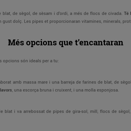
e blat, de sègol, de sèsam i d’ordi, a més de flocs de civada.
Té 
un gust dolç. Les pipes et proporcionaran vitamines, minerals, pro
Més opcions que t’encantaran
es opcions són ideals per a tu:
laborat amb massa mare i una barreja de farines de blat, de sègo
llavors
, una escorça bruna i cruixent, i una molla esponjosa.
 blat i va arrebossat de pipes de gira-sol, mill, flocs de sègol,