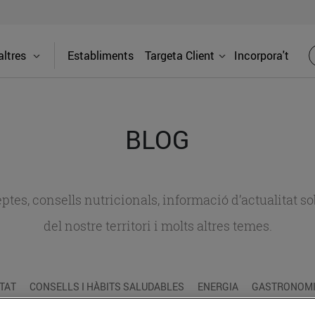
ltres
Establiments
Targeta Client
Incorpora't
BLOG
ceptes, consells nutricionals, informació d’actualitat
del nostre territori i molts altres temes.
TAT
CONSELLS I HÀBITS SALUDABLES
ENERGIA
GASTRONOMIA