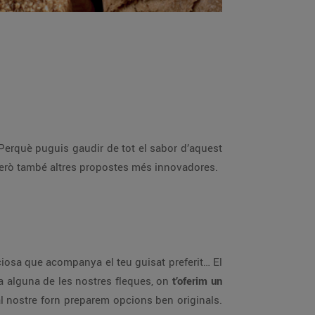
 Perquè puguis gaudir de tot el sabor d’aquest
a, però també altres propostes més innovadores.
ciosa que acompanya el teu guisat preferit… El
 a alguna de les nostres fleques, on
t’oferim un
 al nostre forn preparem opcions ben originals.