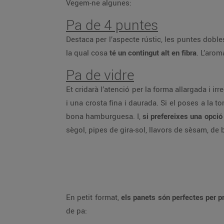
Vegem-ne algunes:
Pa de 4 puntes
Destaca per l’aspecte rústic, les puntes dobl
la qual cosa
té un contingut alt en fibra
. L’arom
Pa de vidre
Et cridarà l’atenció per la forma allargada i i
i una crosta fina i daurada. Si el poses a la 
bona hamburguesa. I,
si prefereixes una opció
sègol, pipes de gira-sol, llavors de sèsam, de bla
En petit format,
els panets són perfectes per p
de pa: