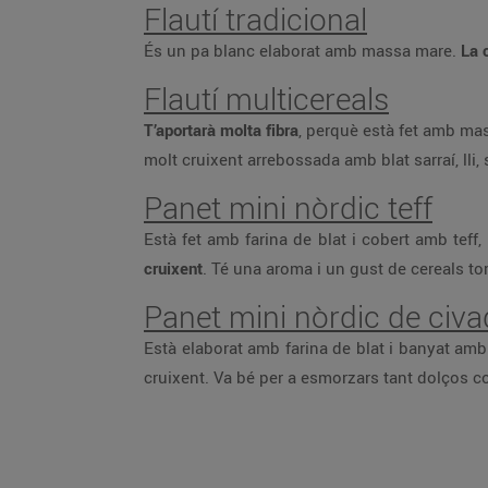
Flautí tradicional
És un pa blanc elaborat amb massa mare.
La 
Flautí multicereals
T’aportarà molta fibra
, perquè està fet amb mas
molt cruixent arrebossada amb blat sarraí, lli, 
Panet mini nòrdic teff
Està fet amb farina de blat i cobert amb teff,
cruixent
. Té una aroma i un gust de cereals to
Panet mini nòrdic de civ
Està elaborat amb farina de blat i banyat amb f
cruixent. Va bé per a esmorzars tant dolços 