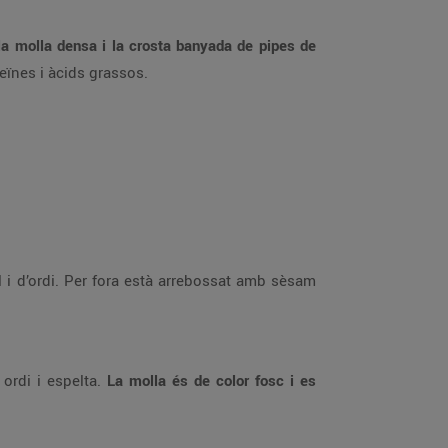
la molla densa i la crosta banyada de pipes de
teïnes i àcids grassos.
l i d’ordi. Per fora està arrebossat amb sèsam
 ordi i espelta.
La molla és de color fosc i es