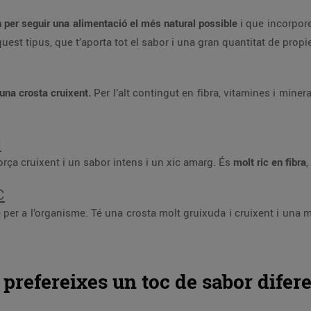
per seguir una alimentació el més natural possible
i que incorpore
uest tipus, que t’aporta tot el sabor i una gran quantitat de propi
una crosta cruixent.
Per l’alt contingut en fibra, vitamines i minera
c
rça cruixent i un sabor intens i un xic amarg. És
molt ric en fibra
,
c
 per a l’organisme. Té una crosta molt gruixuda i cruixent i una 
si prefereixes un toc de sabor difer