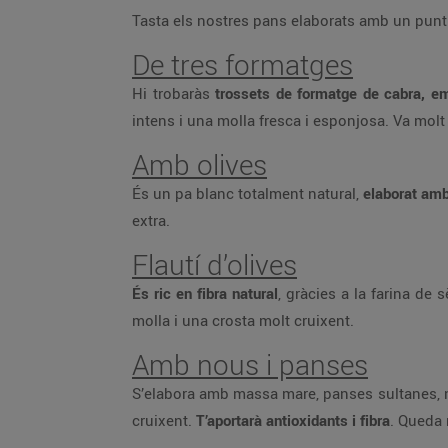
Tasta els nostres pans elaborats amb un punt 
De tres formatges
Hi trobaràs
trossets de formatge de cabra, e
intens i una molla fresca i esponjosa. Va molt
Amb olives
És un pa blanc totalment natural,
elaborat am
extra.
Flautí d’olives
És ric en fibra natural
, gràcies a la farina de
molla i una crosta molt cruixent.
Amb nous i panses
S’elabora amb massa mare, panses sultanes, nou
cruixent.
T’aportarà antioxidants i fibra
. Queda 