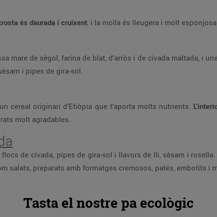
crosta és daurada i cruixent
, i la molla és lleugera i molt esponjosa
sa mare de sègol, farina de blat, d’arròs i de civada maltada, i un
sèsam i pipes de gira-sol.
 un cereal originari d’Etiòpia que t’aporta molts nutrients.
L’inter
rrats molt agradables.
ada
locs de civada, pipes de gira-sol i llavors de lli, sèsam i rosella
com salats, preparats amb formatges cremosos, patés, embotits i 
Tasta el nostre pa ecològic