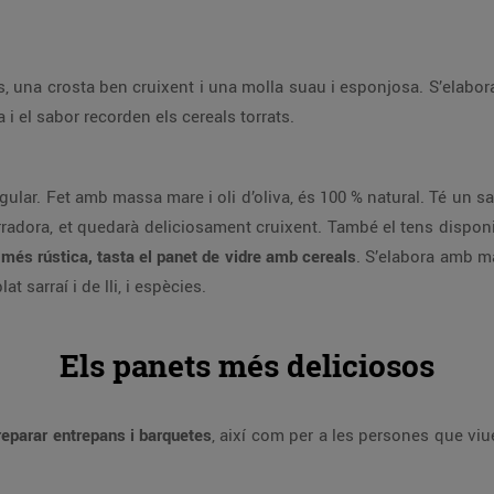
es, una crosta ben cruixent i una molla suau i esponjosa. S’elabor
a i el sabor recorden els cereals torrats.
rregular. Fet amb massa mare i oli d’oliva, és 100 % natural. Té u
torradora, et quedarà deliciosament cruixent. També el tens dispon
 més rústica, tasta el panet de vidre amb cereals
. S’elabora amb m
t sarraí i de lli, i espècies.
Els panets més deliciosos
reparar entrepans i barquetes
, així com per a les persones que vi