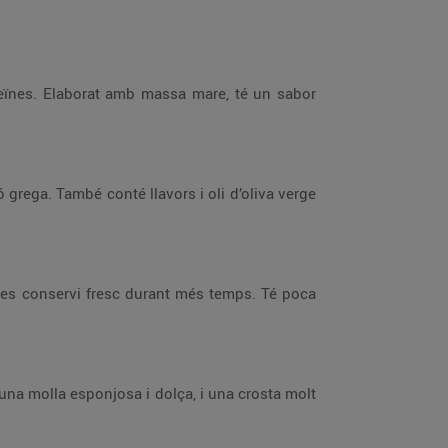
oteïnes. Elaborat amb massa mare, té un sabor
ó grega. També conté llavors i oli d’oliva verge
ue es conservi fresc durant més temps. Té poca
 una molla esponjosa i dolça, i una crosta molt