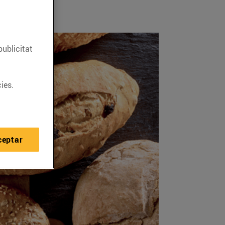
publicitat
ies.
ceptar