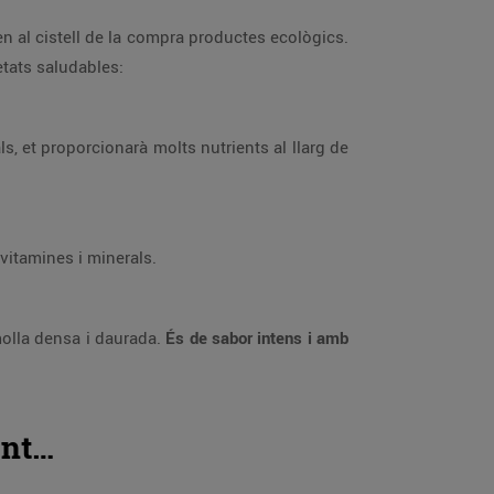
n al cistell de la compra productes ecològics.
etats saludables:
ls, et proporcionarà molts nutrients al llarg de
 vitamines i minerals.
molla densa i daurada.
És de sabor intens i amb
ent…