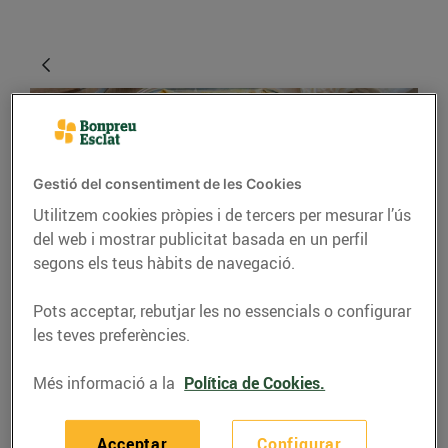
Gestió del consentiment de les Cookies
Utilitzem cookies pròpies i de tercers per mesurar l’ús
del web i mostrar publicitat basada en un perfil
segons els teus hàbits de navegació.
RECEPTES
Pots acceptar, rebutjar les no essencials o configurar
Pasta amb pesto basilic
les teves preferències.
i carxofes
Més informació a la
Política de Cookies.
13/de febrer/2024
Acceptar
Configurar