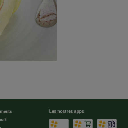
Les nostres apps
iments
ra't
a