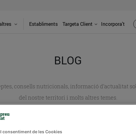
ltres
Establiments
Targeta Client
Incorpora't
BLOG
ceptes, consells nutricionals, informació d’actualitat
del nostre territori i molts altres temes.
TAT
CONSELLS I HÀBITS SALUDABLES
ENERGIA
GASTRONOMIA
l consentiment de les Cookies