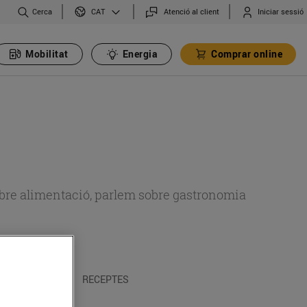
Cerca
Atenció al client
Iniciar sessió
CAT
Mobilitat
Energia
Comprar online
 sobre alimentació, parlem sobre gastronomia
 I TRADICIONS
RECEPTES