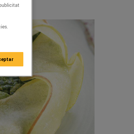
publicitat
ies.
ceptar