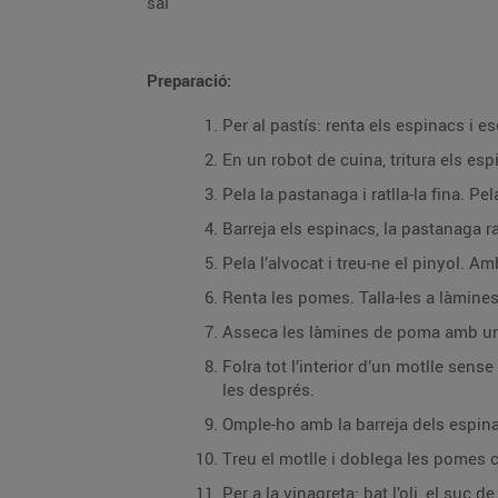
sal
Preparació:
Per al pastís: renta els espinacs i esc
En un robot de cuina, tritura els esp
Pela la pastanaga i ratlla-la fina. Pela
Asseca les làmines de poma amb un
Folra tot l’interior d’un motlle sense fons amb les làmines de poma superposades, deix
les després.
Omple-ho amb la barreja dels espin
Treu el motlle i doblega les pomes c