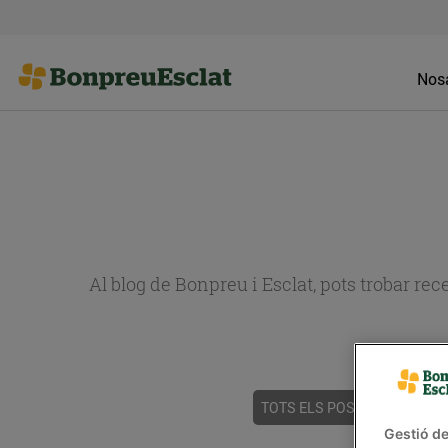
Nosa
Al blog de Bonpreu i Esclat, pots trobar re
TOTS ELS POSTS
ACTUALI
Gestió de