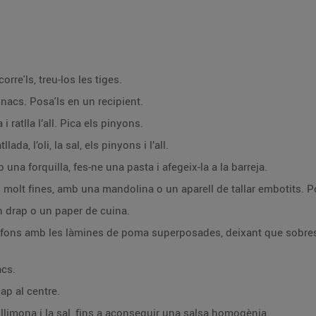
orre'ls, treu-los les tiges.
inacs. Posa'ls en un recipient.
 i ratlla l’all. Pica els pinyons.
Barreja els espinacs, la pastanaga ratllada, l’oli, la sal, els pinyons i l’all.
Pela l’alvocat i treu-ne el pinyol. Amb una forquilla, fes-ne una pasta i afegeix-la a la barreja.
Renta les pomes. Talla-les a làmines molt fines, amb una mandolina o u
 drap o un paper de cuina.
ant que sobresurtin una mica de la vora, per poder doblegar-
acs.
ap al centre.
Per a la vinagreta: bat l’oli, el suc de llimona i la sal, fins a aconseguir una salsa homogènia.