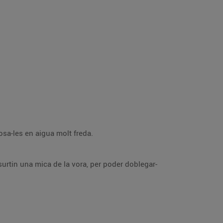
n aparell de tallar embotits. Posa-les en aigua molt freda.