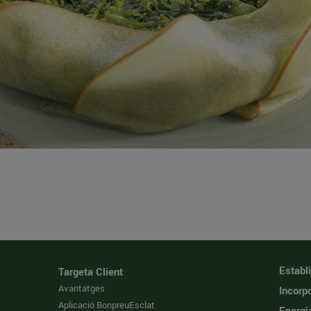
Establ
Targeta Client
Avantatges
Incorpo
Aplicació BonpreuEsclat
Energi