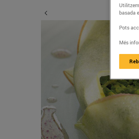
Utilitzem
basada e
Pots acce
Més info
Reb