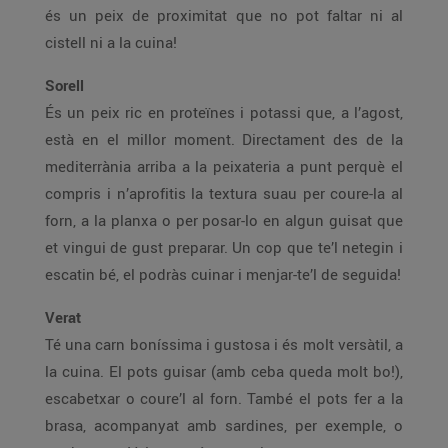
és un peix de proximitat que no pot faltar ni al
cistell ni a la cuina!
Sorell
És un peix ric en proteïnes i potassi que, a l’agost,
està en el millor moment. Directament des de la
mediterrània arriba a la peixateria a punt perquè el
compris i n’aprofitis la textura suau per coure-la al
forn, a la planxa o per posar-lo en algun guisat que
et vingui de gust preparar. Un cop que te’l netegin i
escatin bé, el podràs cuinar i menjar-te’l de seguida!
Verat
Té una carn boníssima i gustosa i és molt versàtil, a
la cuina. El pots guisar (amb ceba queda molt bo!),
escabetxar o coure’l al forn. També el pots fer a la
brasa, acompanyat amb sardines, per exemple, o