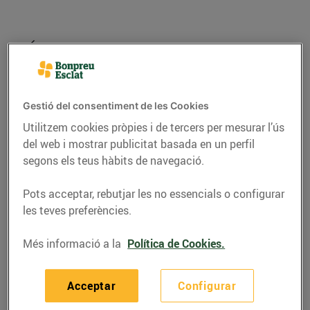
Gestió del consentiment de les Cookies
Utilitzem cookies pròpies i de tercers per mesurar l’ús
del web i mostrar publicitat basada en un perfil
segons els teus hàbits de navegació.
Pots acceptar, rebutjar les no essencials o configurar
CONSELLS I HÀBITS SALUDABLES
les teves preferències.
Peix blau per omplir el
Més informació a la
Política de Cookies.
cistell aquest mes
04/d’agost/2021
Acceptar
Configurar