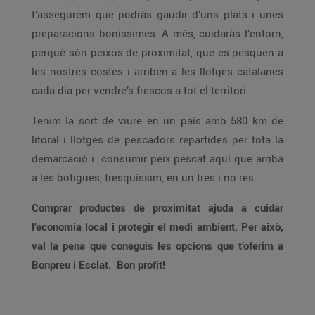
t’assegurem que podràs gaudir d’uns plats i unes
preparacions boníssimes. A més, cuidaràs l’entorn,
perquè són peixos de proximitat, que es pesquen a
les nostres costes i arriben a les llotges catalanes
cada dia per vendre’s frescos a tot el territori.
Tenim la sort de viure en un país amb 580 km de
litoral i llotges de pescadors repartides per tota la
demarcació i consumir peix pescat aquí que arriba
a les botigues, fresquíssim, en un tres i no res.
Comprar productes de proximitat ajuda a cuidar
l’economia local i protegir el medi ambient. Per això,
val la pena que coneguis les opcions que t’oferim a
Bonpreu i Esclat. Bon profit!