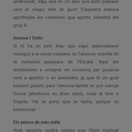
arrebossat. Vaja, que és un peix que pots preparar
com et vingui més de gust! D’aquesta manera
aprofitaràs les vitamines que aporta, sobretot del
grup B.
Anxova / Seitó
Si hi ha un peix blau que sigui especialment
conegut a la costa catalana, és l’anxova, estrella de
la indústria pesquera de l’Escala. Aquí les
acostumem a comprar en conserva per posar-la
com a aperitiu o en amanides, ja que té un gust
bastant potent, però l’anxova també es pot menjar
fresca (aleshores en diem
seitó
), cuita al forn o
fregida. Val la pena que la tastis, perquè és
boníssima!
Els peixos de més enllà
Amb aquests quatre peixos que t’hem explicat