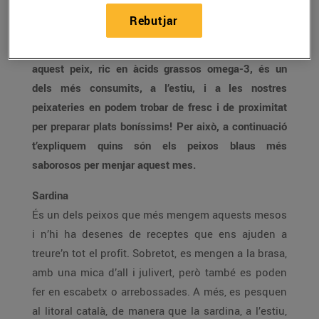
Diuen que els mesos “sense erra” (o sigui, maig, juny,
Rebutjar
juliol i agost) són els millors mesos per menjar peix
blau, i no podríem estar-hi més d’acord! De fet,
aquest peix, ric en àcids grassos omega-3, és un
dels més consumits, a l’estiu, i a les nostres
peixateries en podem trobar de fresc i de proximitat
per preparar plats boníssims! Per això, a continuació
t’expliquem quins són els peixos blaus més
saborosos per menjar aquest mes.
Sardina
És un dels peixos que més mengem aquests mesos
i n’hi ha desenes de receptes que ens ajuden a
treure’n tot el profit. Sobretot, es mengen a la brasa,
amb una mica d’all i julivert, però també es poden
fer en escabetx o arrebossades. A més, es pesquen
al litoral català, de manera que la sardina, a l’estiu,