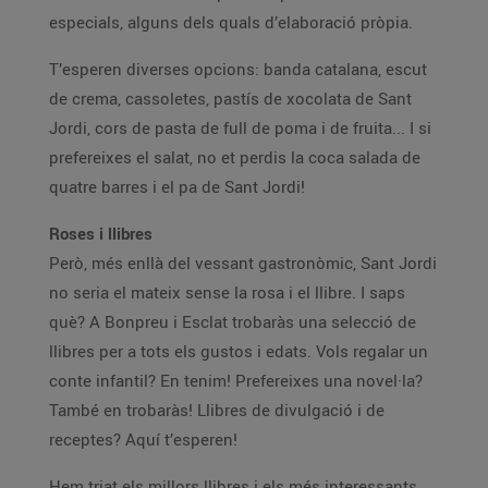
especials, alguns dels quals d’elaboració pròpia.
T’esperen diverses opcions: banda catalana, escut
de crema, cassoletes, pastís de xocolata de Sant
Jordi, cors de pasta de full de poma i de fruita... I si
prefereixes el salat, no et perdis la coca salada de
quatre barres i el pa de Sant Jordi!
Roses i llibres
Però, més enllà del vessant gastronòmic, Sant Jordi
no seria el mateix sense la rosa i el llibre. I saps
què? A Bonpreu i Esclat trobaràs una selecció de
llibres per a tots els gustos i edats. Vols regalar un
conte infantil? En tenim! Prefereixes una novel·la?
També en trobaràs! Llibres de divulgació i de
receptes? Aquí t’esperen!
Hem triat els millors llibres i els més interessants,