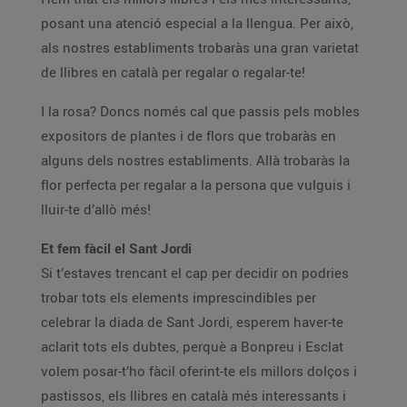
posant una atenció especial a la llengua. Per això,
als nostres establiments trobaràs una gran varietat
de llibres en català per regalar o regalar-te!
I la rosa? Doncs només cal que passis pels mobles
expositors de plantes i de flors que trobaràs en
alguns dels nostres establiments. Allà trobaràs la
flor perfecta per regalar a la persona que vulguis i
lluir-te d’allò més!
Et fem fàcil el Sant Jordi
Si t’estaves trencant el cap per decidir on podries
trobar tots els elements imprescindibles per
celebrar la diada de Sant Jordi, esperem haver-te
aclarit tots els dubtes, perquè a Bonpreu i Esclat
volem posar-t’ho fàcil oferint-te els millors dolços i
pastissos, els llibres en català més interessants i