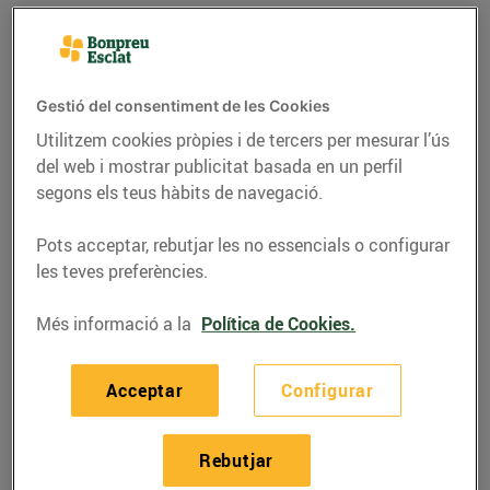
Gestió del consentiment de les Cookies
Utilitzem cookies pròpies i de tercers per mesurar l’ús
del web i mostrar publicitat basada en un perfil
segons els teus hàbits de navegació.
Pots acceptar, rebutjar les no essencials o configurar
les teves preferències.
RECEPTES
Més informació a la
Política de Cookies.
Peus de porc amb
Acceptar
Configurar
pastanaga, prunes i
pinyons
Rebutjar
09/d’agost/2023