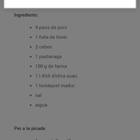
Ingredients:
4 peus de porc
1 fulla de llorer
2 cebes
1 pastanaga
100 g de farina
1 l d’oli d’oliva suau
1 tomàquet madur
sal
aigua
Per a la picada
: