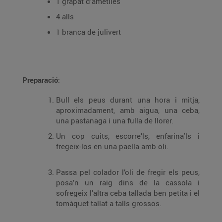
1 grapat d’ametlles
4 alls
1 branca de julivert
Preparació
:
Bull els peus durant una hora i mitja,
aproximadament, amb aigua, una ceba,
una pastanaga i una fulla de llorer.
Un cop cuits, escorre’ls, enfarina'ls i
fregeix-los en una paella amb oli.
Passa pel colador l’oli de fregir els peus,
posa’n un raig dins de la cassola i
sofregeix l’altra ceba tallada ben petita i el
tomàquet tallat a talls grossos.