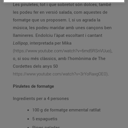
Les piruletes, tot i que sobretot són dolces, també
les podeu fer en versió salada, com aquestes de
formatge que us proposem. I, si us agrada la
música, les podeu maridar amb unes cançons ben
llamineres. Endolciu l'àpat escoltant i cantant
Lollipop
, interpretada per Mika
(https://www.youtube.com/watch?v=6md5RSnVUuo)
,
o, si sou més clàssics, amb l'homònima de The
Cordettes dels anys 50
https://www.youtube.com/watch?v=3rYoRaxgOE0)
.
Piruletes de formatge
Ingredients per a 4 persones
100 g de formatge emmental ratllat
5 espaguetis
Pipes pelades