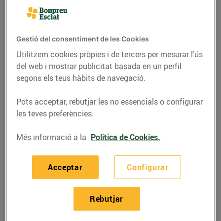
Gestió del consentiment de les Cookies
Utilitzem cookies pròpies i de tercers per mesurar l’ús
del web i mostrar publicitat basada en un perfil
segons els teus hàbits de navegació.
Pots acceptar, rebutjar les no essencials o configurar
les teves preferències.
Més informació a la
Política de Cookies.
RECEPTES
Piruletes de mil colors i
Acceptar
Configurar
sabors
03/d’abril/2020
Rebutjar