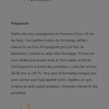
Preparació
Partiu els cinc espaguetis en trossos d’uns 10 cm
de llarg. Feu petites boles de formatge ratllat i
claveu-hi un tros d’espagueti perquè faci de
bastonet, i cobriu-lo amb més formatge. Poseu en
una safata que pugui anar al forn paper sulfurat.
Col·loqueu-hi a sobre les piruletes i coeu-les al forn
20-30 min a 150 ºC, fins que el formatge estigui sec,
però sense que hagi agafat color. Agafeu un got,
ompliu-lo amb pipes pelades i després claveu-hi les
piruletes.